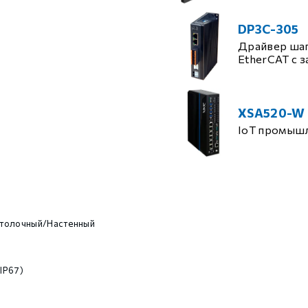
DP3C-305
Драйвер шаг
EtherCAT с 
XSA520-W
IoT промыш
толочный/Настенный
 IP67)