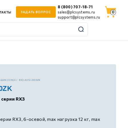
8 (800) 707-18-71
0
sales@plcsystems.ru
ЗАДАТЬ ВОПРОС
ТАКТЫ
support@plcsystems.ru
ШИЕ) XINJE
RX3-A612-2000ZK
00ZK
 серии RX3
ерии RX3, 6-осевой, max нагрузка 12 кг, max