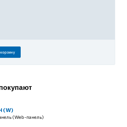
 корзину
 покупают
H (W)
анель (Web-панель)