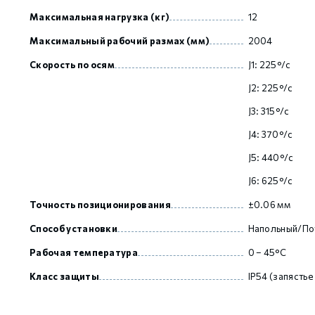
Максимальная нагрузка (кг)
12
Максимальный рабочий размах (мм)
2004
GCAN
Скорость по осям
J1: 225°/с
J2: 225°/с
J3: 315°/с
J4: 370°/с
J5: 440°/с
J6: 625°/с
Точность позиционирования
±0.06 мм
Способ установки
Напольный/По
Рабочая температура
0 – 45°С
Класс защиты
IP54 (запястье