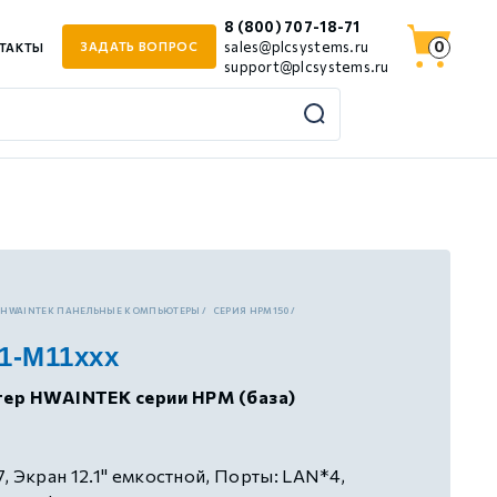
8 (800) 707-18-71
0
sales@plcsystems.ru
ЗАДАТЬ ВОПРОС
ТАКТЫ
support@plcsystems.ru
HWAINTEK ПАНЕЛЬНЫЕ КОМПЬЮТЕРЫ
СЕРИЯ HPM150
1-M11xxx
ер HWAINTEK серии HPM (база)
, Экран 12.1" емкостной, Порты: LAN*4,