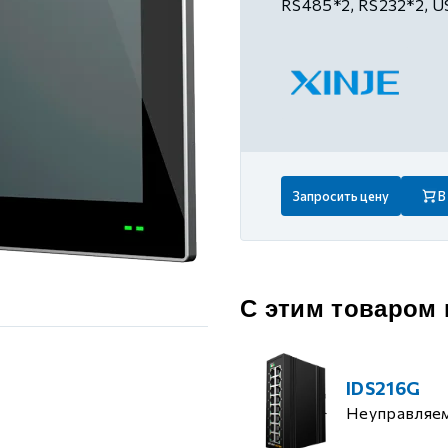
RS485*2, RS232*2, U
 контуром)
ые с разомкнутым контуром)
 контуром)
Запросить цену
В
тым контуром)
ия
С этим товаром
ения
IDS216G
Неуправляе