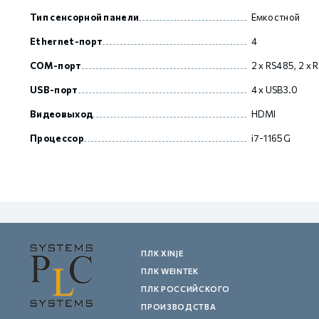
Тип сенсорной панели
Емкостной
Ethernet-порт
4
GCAN
COM-порт
2 х RS485, 2 х 
USB-порт
4 х USB3.0
Видеовыход
HDMI
Процессор
i7-1165G
ПЛК XINJE
ПЛК WEINTEK
ПЛК РОССИЙСКОГО
ПРОИЗВОДСТВА