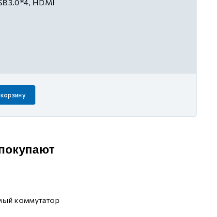
SB3.0*4, HDMI
 корзину
 покупают
мый коммутатор