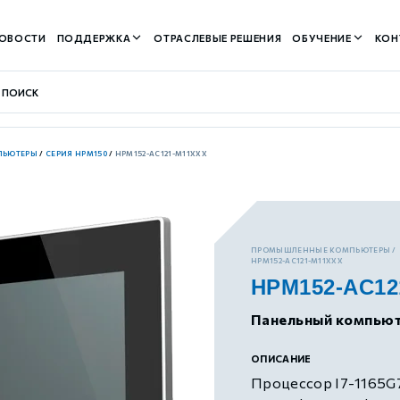
ОВОСТИ
ПОДДЕРЖКА
ОТРАСЛЕВЫЕ РЕШЕНИЯ
ОБУЧЕНИЕ
КОН
ПЬЮТЕРЫ
/
СЕРИЯ HPM150
/
HPM152-AC121-M11XXX
контуром)
ПРОМЫШЛЕННЫЕ КОМПЬЮТЕРЫ
HPM152-AC121-M11XXX
HPM152-AC12
м контуром)
Панельный компьют
нтуром)
ОПИСАНИЕ
Процессор I7-1165G7