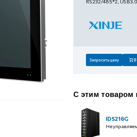
RS232/485*2, USB3.0
 контуром)
ые с разомкнутым контуром)
 контуром)
Запросить цену
В
тым контуром)
ия
С этим товаром
ения
IDS216G
Неуправляе