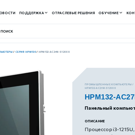
ОВОСТИ
ПОДДЕРЖКА
ОТРАСЛЕВЫЕ РЕШЕНИЯ
ОБУЧЕНИЕ
КОН
ПЬЮТЕРЫ
/
СЕРИЯ HPM130
/
HPM132-AC27M-S12XXX
контуром)
ПРОМЫШЛЕННЫЕ КОМПЬЮТЕРЫ
HPM132-AC27M-S12XXX
HPM132-AC27
м контуром)
Панельный компьют
нтуром)
ОПИСАНИЕ
Процессор i3-1215U,