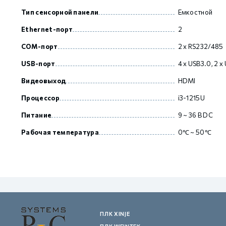
Тип сенсорной панели
Емкостной
Ethernet-порт
2
GCAN
COM-порт
2 х RS232/485
USB-порт
4 x USB3.0, 2 x
Видеовыход
HDMI
Процессор
i3-1215U
Питание
9 ~ 36 В DC
Рабочая температура
0℃ ~ 50℃
ПЛК XINJE