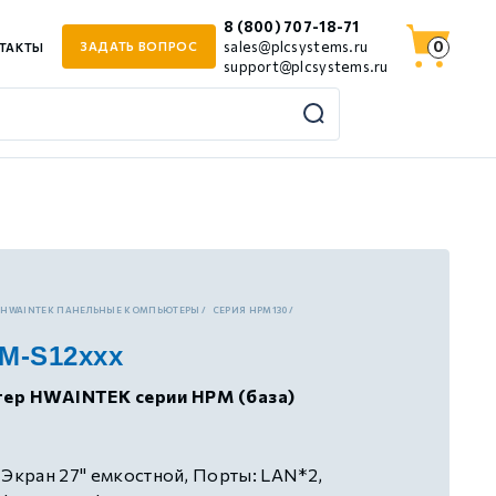
8 (800) 707-18-71
0
sales@plcsystems.ru
ЗАДАТЬ ВОПРОС
ТАКТЫ
support@plcsystems.ru
HWAINTEK ПАНЕЛЬНЫЕ КОМПЬЮТЕРЫ
СЕРИЯ HPM130
M-S12xxx
ер HWAINTEK серии HPM (база)
 Экран 27" емкостной, Порты: LAN*2,