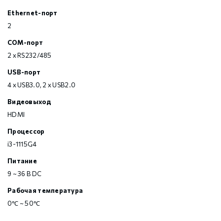
Ethernet-порт
2
COM-порт
2 х RS232/485
USB-порт
4 x USB3.0, 2 x USB2.0
Видеовыход
HDMI
Процессор
i3-1115G4
Питание
9 ~ 36 В DC
Рабочая температура
0℃ ~ 50℃