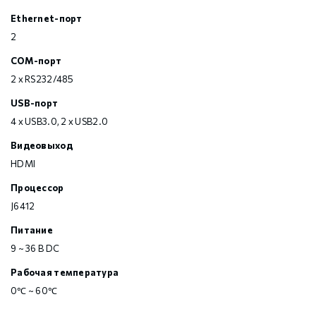
Ethernet-порт
2
COM-порт
2 x RS232/485
USB-порт
4 x USB3.0, 2 x USB2.0
Видеовыход
HDMI
Процессор
J6412
Питание
9 ~ 36 В DC
Рабочая температура
0℃ ~ 60℃