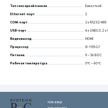
Тип сенсорной панели
Емкостной
Ethernet-порт
2
GCAN
COM-порт
2 x RS232/485
USB-порт
4 x USB3.0, 2 x
Видеовыход
HDMI
Процессор
i5-1135G7
Питание
9 ~ 36 В DC
Рабочая температура
0℃ ~ 60℃
ПЛК XINJE