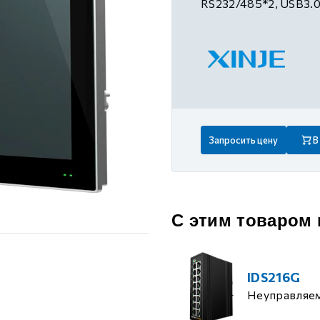
RS232/485*2, USB3.0
 контуром)
ые с разомкнутым контуром)
 контуром)
Запросить цену
В
тым контуром)
ия
С этим товаром
ения
IDS216G
Неуправляе