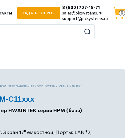
8 (800) 707-18-71
0
sales@plcsystems.ru
ЗАДАТЬ ВОПРОС
ТАКТЫ
support@plcsystems.ru
HWAINTEK ПАНЕЛЬНЫЕ КОМПЬЮТЕРЫ
СЕРИЯ HPM130
M-C11xxx
ер HWAINTEK серии HPM (база)
, Экран 17" емкостной, Порты: LAN*2,