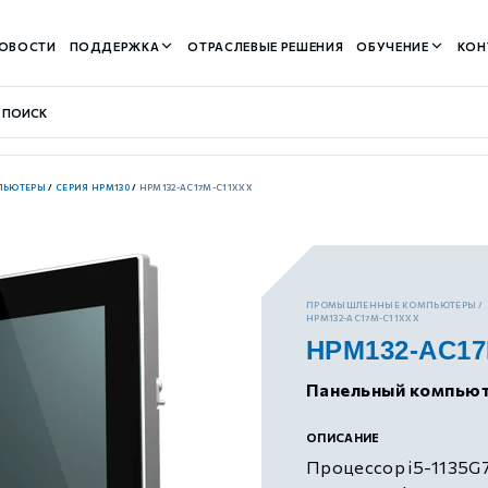
ОВОСТИ
ПОДДЕРЖКА
ОТРАСЛЕВЫЕ РЕШЕНИЯ
ОБУЧЕНИЕ
КОН
ПЬЮТЕРЫ
/
СЕРИЯ HPM130
/
HPM132-AC17M-C11XXX
контуром)
ПРОМЫШЛЕННЫЕ КОМПЬЮТЕРЫ
HPM132-AC17M-C11XXX
HPM132-AC17
м контуром)
Панельный компьют
нтуром)
ОПИСАНИЕ
Процессор i5-1135G7