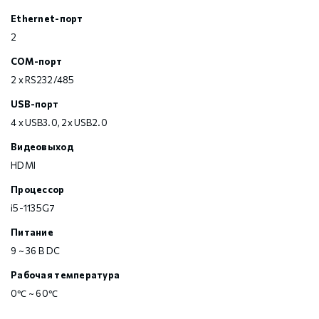
Ethernet-порт
2
COM-порт
2 x RS232/485
USB-порт
4 x USB3.0, 2x USB2.0
Видеовыход
HDMI
Процессор
i5-1135G7
Питание
9 ~ 36 В DC
Рабочая температура
0℃ ~ 60℃