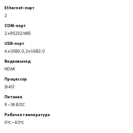
Ethernet-порт
2
COM-порт
2 x RS232/485
USB-порт
4 x USB3.0, 2x USB2.0
Видеовыход
HDMI
Процессор
J6412
Питание
9 ~ 36 В DC
Рабочая температура
0℃ ~ 60℃