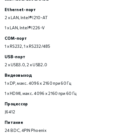
Ethernet-порт
2 x LAN, Intel® I210-AT
1 x LAN, Intel® I226-V
COM-порт
1 х RS232, 1 х RS232/485
USB-порт
2 х USB3.0, 2 х USB2.0
Видеовыход
1 x DP, макс. 4096 x 2160 при 60 Гц
1 x HDMI, макс. 4096 x 2160 при 60 Гц
Процессор
J6412
Питание
24 В DC, 4PIN Phoenix