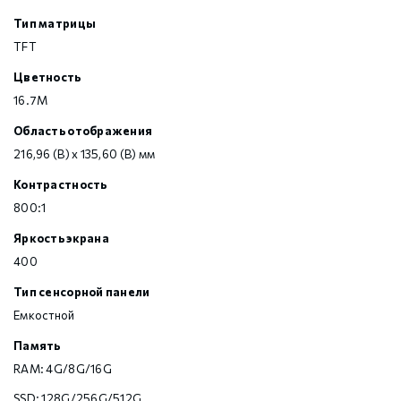
Тип матрицы
TFT
Цветность
16.7M
Область отображения
216,96 (В) x 135,60 (В) мм
Контрастность
800:1
Яркость экрана
400
Тип сенсорной панели
Емкостной
Память
RAM: 4G/8G/16G
SSD: 128G/256G/512G