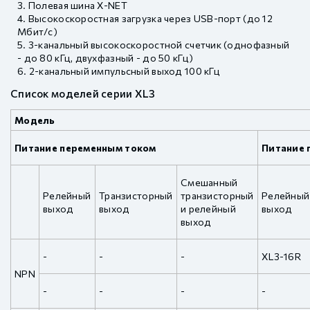
Полевая шина X-NET
Высокоскоростная загрузка через USB-порт (до 12
Мбит/с)
3-канальный высокоскоростной счетчик (однофазный
- до 80 кГц, двухфазный - до 50 кГц)
2-канальный импульсный выход 100 кГц
Список моделей серии XL3
Модель
Питание переменным током
Питание 
Смешанный
Релейный
Транзисторный
транзисторный
Релейный
выход
выход
и релейный
выход
выход
-
-
-
XL3-16R
NPN
-
-
-
-