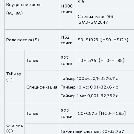
※5
Внутреннее реле
11008
точек
(M, HM)
Специальное ※6
SM0~SM2047
1152
Реле потока (S)
S0~S1023【HS0~HS127】
точки
627
Точек
T0~T575【HT0~HT95】
точек
Таймер
Таймер 100 мс: 0,1~3276,7 с
(T)
Спецификация
Таймер 10 мс: 0,01~327,67 с
Таймер 1 мс: 0,001~32,767 с
672
Точек
C0~C575【HC0~HC95】
точки
Счетчик
(C)
16-битный счетчик: K0~32,767