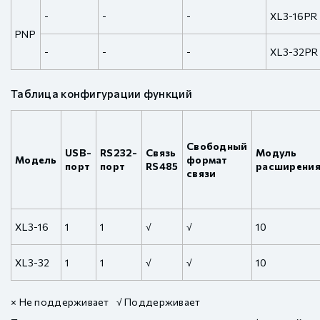
-
-
-
XL3-16PR
PNP
-
-
-
XL3-32PR
Таблица конфигурации функций
Свободный
USB-
RS232-
Связь
Модуль
Модель
формат
порт
порт
RS485
расширени
связи
XL3-16
1
1
√
√
10
XL3-32
1
1
√
√
10
× Не поддерживает √ Поддерживает