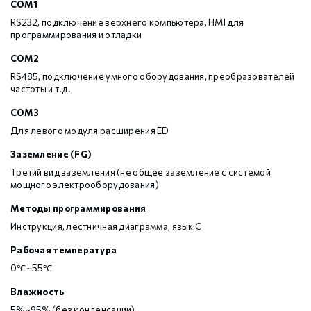
COM1
RS232, подключение верхнего компьютера, HMI для
программирования и отладки
COM2
RS485, подключение умного оборудования, преобразователей
частоты и т.д.
COM3
Для левого модуля расширения ED
Заземление (FG)
Третий вид заземления (не общее заземление с системой
мощного электрооборудования)
Методы программирования
Инструкция, лестничная диаграмма, язык С
Рабочая температура
0℃~55℃
Влажность
5%~95% (без конденсации)