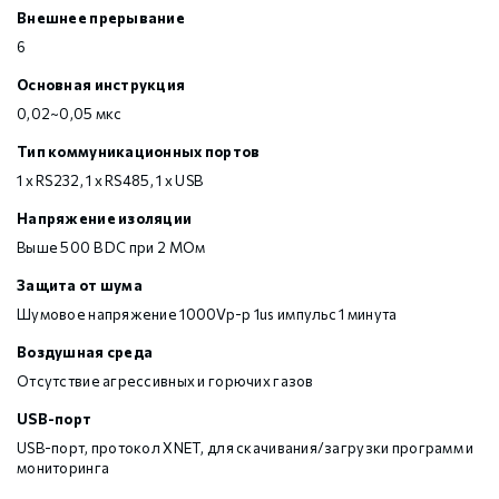
Внешнее прерывание
6
Основная инструкция
0,02~0,05 мкс
Тип коммуникационных портов
1 х RS232, 1 х RS485, 1 х USB
Напряжение изоляции
Выше 500 В DC при 2 МОм
Защита от шума
Шумовое напряжение 1000Vp-p 1us импульс 1 минута
Воздушная среда
Отсутствие агрессивных и горючих газов
USB-порт
USB-порт, протокол XNET, для скачивания/загрузки программ и
мониторинга