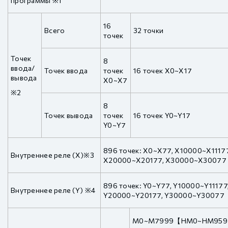
программы ※1
16
Всего
32 точки
точек
Точек
8
ввода/
Точек ввода
точек
16 точек X0~X17
вывода
X0~X7
※2
8
Точек вывода
точек
16 точек Y0~Y17
Y0~Y7
896 точек: X0~X77, X10000~X11177
Внутреннее реле (X)※3
X20000~X20177, X30000~X30077
896 точек: Y0~Y77, Y10000~Y11177
Внутреннее реле (Y) ※4
Y20000~Y20177, Y30000~Y30077
M0~M7999【HM0~HM95