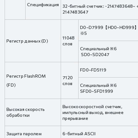
Спецификация
32-битный счетчик: -2147483648~
2147483647
D0~D7999【HD0~HD999
※5
11048
Регистр данных (D)
слов
Специальный ※6
SD0~SD2047
FD0~FD5119
Регистр FlashROM
7120
слов
(FD)
Специальный ※6
SFD0~SFD1999
Высокоскоростной счетчик,
Высокая скорость
импульсный выход, внешнее
обработки
прерывание
Защита паролем
6-битный ASCII