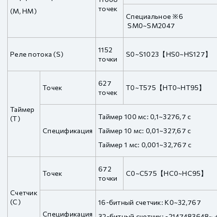
точек
(M, HM)
Специальное ※6
SM0~SM2047
1152
Реле потока (S)
S0~S1023【HS0~HS127】
точки
627
Точек
T0~T575【HT0~HT95】
точек
Таймер
Таймер 100 мс: 0,1~3276,7 с
(T)
Спецификация
Таймер 10 мс: 0,01~327,67 с
Таймер 1 мс: 0,001~32,767 с
672
Точек
C0~C575【HC0~HC95】
точки
Счетчик
(C)
16-битный счетчик: K0~32,767
Спецификация
32-битный счетчик: -2147483648~