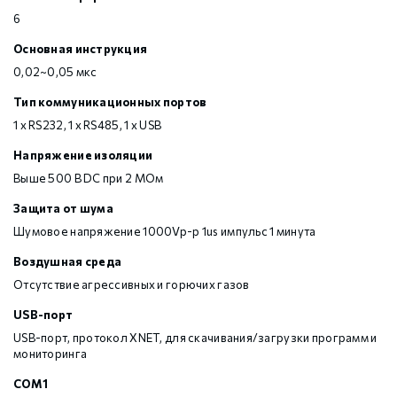
6
Основная инструкция
0,02~0,05 мкс
Тип коммуникационных портов
1 х RS232, 1 х RS485, 1 х USB
Напряжение изоляции
Выше 500 В DC при 2 МОм
Защита от шума
Шумовое напряжение 1000Vp-p 1us импульс 1 минута
Воздушная среда
Отсутствие агрессивных и горючих газов
USB-порт
USB-порт, протокол XNET, для скачивания/загрузки программ и
мониторинга
COM1