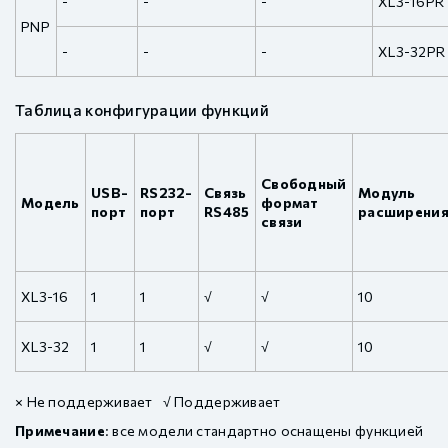
-
-
-
XL3-16PR
PNP
-
-
-
XL3-32PR
Таблица конфигурации функций
Свободный
USB-
RS232-
Связь
Модуль
Модель
формат
порт
порт
RS485
расширени
связи
XL3-16
1
1
√
√
10
XL3-32
1
1
√
√
10
× Не поддерживает √ Поддерживает
Примечание
: все модели стандартно оснащены функцией