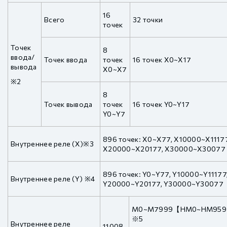
16
Всего
32 точки
точек
Точек
8
ввода/
Точек ввода
точек
16 точек X0~X17
вывода
X0~X7
※2
8
Точек вывода
точек
16 точек Y0~Y17
Y0~Y7
896 точек: X0~X77, X10000~X11177
Внутреннее реле (X)※3
X20000~X20177, X30000~X30077
896 точек: Y0~Y77, Y10000~Y11177
Внутреннее реле (Y) ※4
Y20000~Y20177, Y30000~Y30077
M0~M7999【HM0~HM95
※5
Внутреннее реле
11008