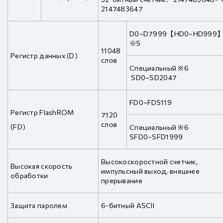
2147483647
D0~D7999【HD0~HD999
※5
11048
Регистр данных (D)
слов
Специальный ※6
SD0~SD2047
FD0~FD5119
Регистр FlashROM
7120
слов
(FD)
Специальный ※6
SFD0~SFD1999
Высокоскоростной счетчик,
Высокая скорость
импульсный выход, внешнее
обработки
прерывание
Защита паролем
6-битный ASCII