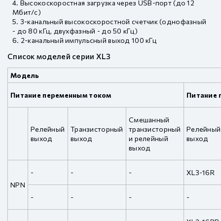
Высокоскоростная загрузка через USB-порт (до 12
Мбит/с)
3-канальный высокоскоростной счетчик (однофазный
- до 80 кГц, двухфазный - до 50 кГц)
2-канальный импульсный выход 100 кГц
Список моделей серии XL3
Модель
Питание переменным током
Питание 
Смешанный
Релейный
Транзисторный
транзисторный
Релейный
выход
выход
и релейный
выход
выход
-
-
-
XL3-16R
NPN
-
-
-
-