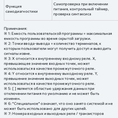
Самопроверка при включении
Функция
питания, контрольный таймер,
самодиагностики
проверка синтаксиса
Примечания:
※ 1: Емкость пользовательской программы = максимальная
емкость программы во время скрытой загрузки.
※ 2: Точки ввода-вывода = количество терминалов, к
которым пользователи могут получить доступ и выводить
сигналы извне.
※ 3: X относится к внутреннему входному реле. X,
превышающее значение входных точек, может
использоваться в качестве промежуточного реле.
※ 4: Y относится к внутреннему выходному реле. Y,
превышение значение выходных точек, может
использоваться в качестве промежуточного реле.
※ 5: [ ] является областью удержания данных при
отключении питания по умолчанию и не может быть
изменен.
※ 6: "Специальное" означает, что оно занято системой и не
может быть использовано для других целей.
※ 7: Номера входных и выходных реле / транзисторов