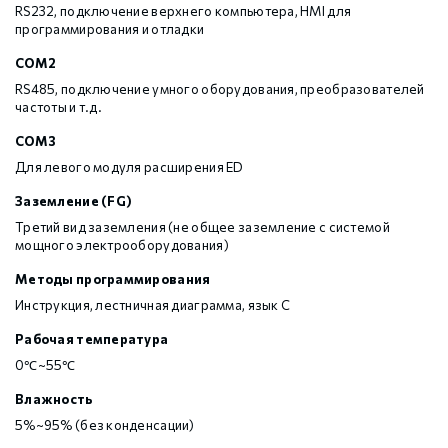
RS232, подключение верхнего компьютера, HMI для
программирования и отладки
COM2
RS485, подключение умного оборудования, преобразователей
частоты и т.д.
COM3
Для левого модуля расширения ED
Заземление (FG)
Третий вид заземления (не общее заземление с системой
мощного электрооборудования)
Методы программирования
Инструкция, лестничная диаграмма, язык С
Рабочая температура
0℃~55℃
Влажность
5%~95% (без конденсации)