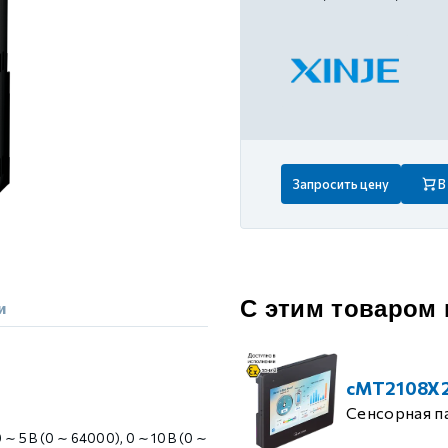
 контуром)
ые с разомкнутым контуром)
 контуром)
Запросить цену
В
тым контуром)
ия
С этим товаром
и
ения
cMT2108X
Сенсорная п
∼ 5 В (0 ∼ 64000), 0 ∼ 10 В (0 ∼