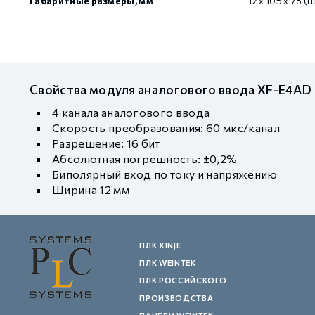
Габаритные размеры, мм
12 х 105 х 78 
Свойства модуля аналогового ввода XF-E4AD
4 канала аналогового ввода
Скорость преобразования: 60 мкc/канал
Разрешение: 16 бит
Абсолютная погрешность: ±0,2%
Биполярный вход по току и напряжению
Ширина 12 мм
ПЛК XINJE
ПЛК WEINTEK
ПЛК РОССИЙСКОГО
ПРОИЗВОДСТВА