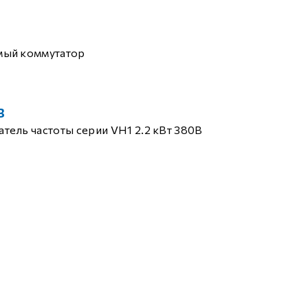
мый коммутатор
B
тель частоты серии VH1 2.2 кВт 380В