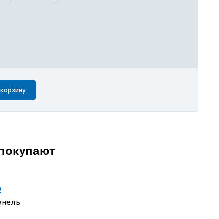
 корзину
 покупают
2
анель