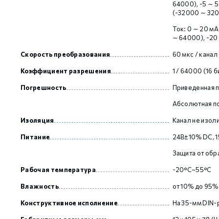
64000), -5 ∼ 5
(-32000 ∼ 320
Ток: 0 ∼ 20 мА
GCAN
∼ 64000), -20
Скорость преобразования
60 мкс / канал
Коэффициент разрешения
1 / 64000 (16 б
Погрешность
Приведенная п
Абсолютная п
Изоляция
Канал не изол
Питание
24В±10% DC, 1
Защита от обр
Рабочая температура
-20°C~55°C
Влажность
от 10% до 95%
Конструктивное исполнение
На 35-мм DIN-