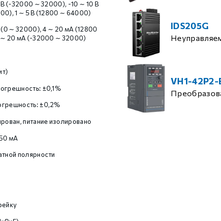
 В (-32000 ∼ 32000), -10 ∼ 10 В
00), 1 ∼ 5 В (12800 ∼ 64000)
IDS205G
 (0 ∼ 32000), 4 ∼ 20 мА (12800
Неуправляе
 ∼ 20 мА (-32000 ∼ 32000)
ит)
VH1-42P2-
огрешность: ±0,1%
Преобразова
огрешность: ±0,2%
ирован, питание изолировано
50 мА
атной полярности
рейку