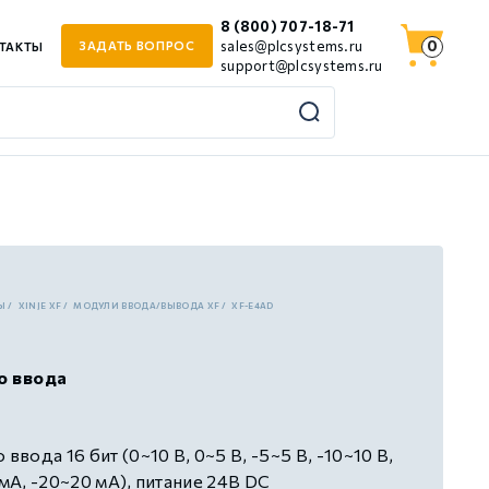
8 (800) 707-18-71
0
sales@plcsystems.ru
ЗАДАТЬ ВОПРОС
ТАКТЫ
support@plcsystems.ru
Ы
XINJE XF
МОДУЛИ ВВОДА/ВЫВОДА XF
XF-E4AD
о ввода
ввода 16 бит (0~10 В, 0~5 В, -5~5 В, -10~10 В,
 мА, -20~20 мА), питание 24В DC