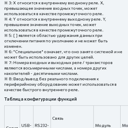
※ 3: X относится к внутреннему входному реле. X,
превышающее значение входных точек, может
использоваться в качестве промежуточного реле.
※ 4: Y относится к внутреннему выходному реле. Y,
превышение значение выходных точек, может
использоваться в качестве промежуточного реле.
※ 5: [ ] является областью удержания данных при
отключении питания по умолчанию и не может быть
изменен.
※ 6: "Специальное" означает, что оно занято системой и не
может быть использовано для других целей.
※ 7: Номера входных и выходных реле / транзисторов
являются восьмеричными числами, а номера других
накопителей - десятичными числами.
※ 8: Ввод/вывод без реального подключения к
периферийному оборудованию может использоваться в
качестве быстрого внутреннего реле.
Таблица конфигурации функций
Связь
USB-
RS232-
Модуль
Мо
Серия