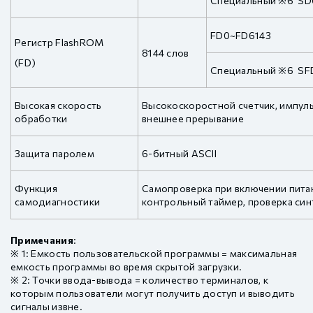
Специальный ※6 S
FD0~FD6143
Регистр FlashROM
8144 слов
(FD)
Специальный ※6 SF
Высокая скорость
Высокоскоростной счетчик, импул
обработки
внешнее прерывание
Защита паролем
6-битный ASCII
Функция
Самопроверка при включении пита
самодиагностики
контрольный таймер, проверка син
Примечания
:
※ 1: Емкость пользовательской программы = максимальная
емкость программы во время скрытой загрузки.
※ 2: Точки ввода-вывода = количество терминалов, к
которым пользователи могут получить доступ и выводить
сигналы извне.