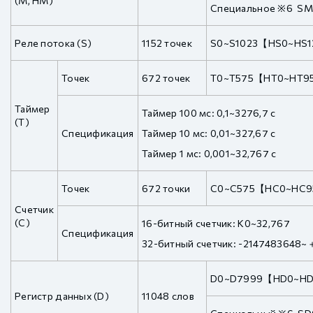
(M, HM)
Специальное ※6 S
Реле потока (S)
1152 точек
S0~S1023【HS0~HS
Точек
672 точек
T0~T575【HT0~HT9
Таймер
Таймер 100 мс: 0,1~3276,7 с
(T)
Спецификация
Таймер 10 мс: 0,01~327,67 с
Таймер 1 мс: 0,001~32,767 с
Точек
672 точки
C0~C575【HC0~HC
Счетчик
(C)
16-битный счетчик: K0~32,767
Спецификация
32-битный счетчик: -2147483648
D0~D7999【HD0~H
Регистр данных (D)
11048 слов