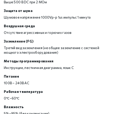
Выше 500 В DC при 2 МОм
Защита от шума
Шумовое напряжение 1000Vp-p 1us импульс 1 минута
Воздушная среда
Отсутствие агрессивных и горючих газов
Заземление (FG)
Третий вид заземления (не общее заземление с системой
мощного электрооборудования)
Методы программирования
Инструкции, лестничная диаграмма, язык С
Питание
100В ~ 240В AC
Рабочая температура
0℃~60℃
Влажность
5%~95% (без конденсации)