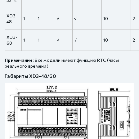
32T4
XD3-
1
1
√
√
10
2
48
XD3-
1
1
√
√
10
2
60
Примечание
: Все модели имеют функцию RTC (часы
реального времени).
Габариты XD3-48/60