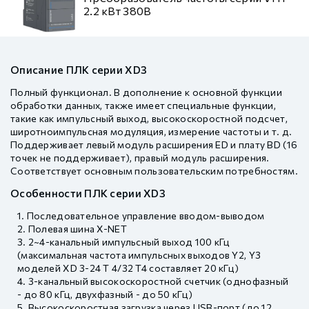
2.2 кВт 380В
Описание ПЛК серии XD3
Полный функционал. В дополнение к основной функции
обработки данных, также имеет специальные функции,
такие как импульсный выход, высокоскоростной подсчет,
широтноимпульсная модуляция, измерение частоты и т. д.
Поддерживает левый модуль расширения ED и плату BD (16
точек не поддерживает), правый модуль расширения.
Соответствует основным пользовательским потребностям.
Особенности ПЛК серии XD3
Последовательное управление вводом-выводом
Полевая шина X-NET
2~4-канальный импульсный выход 100 кГц
(максимальная частота импульсных выходов Y2, Y3
моделей XD 3-24 T 4/32 T4 составляет 20 кГц)
3-канальный высокоскоростной счетчик (однофазный
- до 80 кГц, двухфазный - до 50 кГц)
Высокоскоростная загрузка через USB-порт (до 12