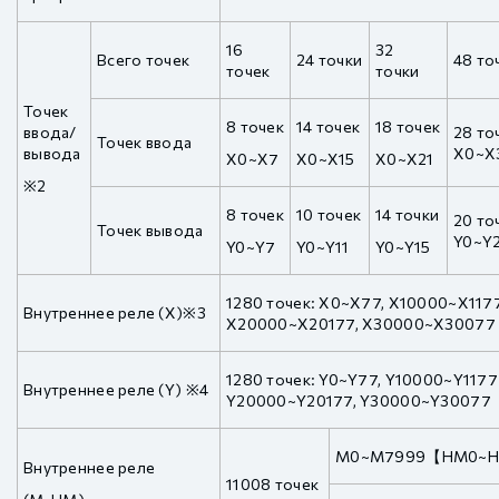
16
32
Всего точек
24 точки
48 то
точек
точки
Точек
8 точек
14 точек
18 точек
ввода/
28 то
Точек ввода
вывода
X0~X
X0~X7
X0~X15
X0~X21
※2
8 точек
10 точек
14 точки
20 то
Точек вывода
Y0~Y
Y0~Y7
Y0~Y11
Y0~Y15
1280 точек: X0~X77, X10000~X117
Внутреннее реле (X)※3
X20000~X20177, X30000~X30077
1280 точек: Y0~Y77, Y10000~Y1177
Внутреннее реле (Y) ※4
Y20000~Y20177, Y30000~Y30077
M0~M7999【HM0~
Внутреннее реле
11008 точек