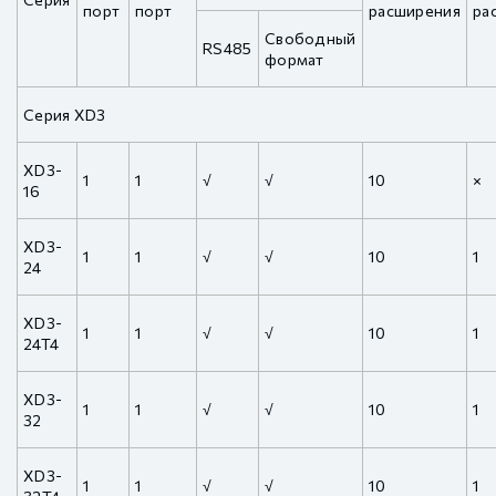
порт
порт
расширения
ра
Свободный
RS485
формат
Серия XD3
XD3-
1
1
√
√
10
×
16
XD3-
1
1
√
√
10
1
24
XD3-
1
1
√
√
10
1
24T4
XD3-
1
1
√
√
10
1
32
XD3-
1
1
√
√
10
1