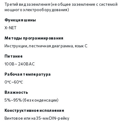
Третий вид заземления (не общее заземление с системой
мощного электрооборудования)
Функция шины
X-NET
Методы программирования
Инструкции, лестничная диаграмма, язык С
Питание
100В ~ 240В AC
Рабочая температура
0℃~60℃
Влажность
5%~95% (без конденсации)
Конструктивное исполнение
Винтовое или на 35-мм DIN-рейку