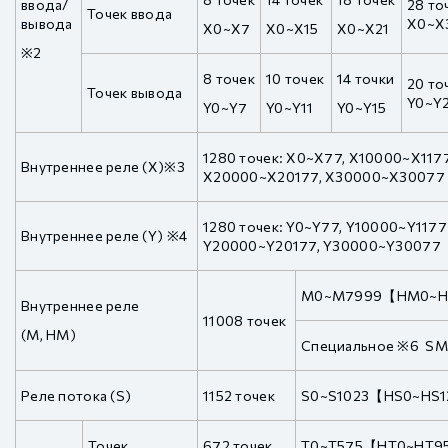
ввода/
28 то
Точек ввода
вывода
X0~X
X0~X7
X0~X15
X0~X21
※2
8 точек
10 точек
14 точки
20 то
Точек вывода
Y0~Y
Y0~Y7
Y0~Y11
Y0~Y15
1280 точек: X0~X77, X10000~X117
Внутреннее реле (X)※3
X20000~X20177, X30000~X30077
1280 точек: Y0~Y77, Y10000~Y1177
Внутреннее реле (Y) ※4
Y20000~Y20177, Y30000~Y30077
M0~M7999【HM0~
Внутреннее реле
11008 точек
(M, HM)
Специальное ※6 S
Реле потока (S)
1152 точек
S0~S1023【HS0~HS
Точек
672 точек
T0~T575【HT0~HT9