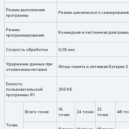
Режим выполнения
Режим циклического сканирования
программы
Режим
Командная и лестничная диаграмм
программирования
Скорость обработки
0,05 мкс
Удержание данных при
Флэш-память и литиевая батарея 3
отключении питания
Емкость
пользовательской
256 Кб
программы ※1
16
32
Всего точек
24 точки
48 то
точек
точки
Точек
8 точек
14 точек
18 точек