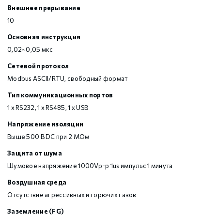
Внешнее прерывание
10
Основная инструкция
0,02~0,05 мкс
Сетевой протокол
Modbus ASCII/RTU, свободный формат
Тип коммуникационных портов
1 х RS232, 1 х RS485, 1 х USB
Напряжение изоляции
Выше 500 В DC при 2 МОм
Защита от шума
Шумовое напряжение 1000Vp-p 1us импульс 1 минута
Воздушная среда
Отсутствие агрессивных и горючих газов
Заземление (FG)