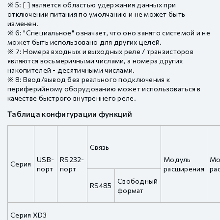
※ 5: [ ] является областью удержания данных при
отключении питания по умолчанию и не может быть
изменен.
※ 6: "Специальное" означает, что оно занято системой и не
может быть использовано для других целей.
※ 7: Номера входных и выходных реле / транзисторов
являются восьмеричными числами, а номера других
накопителей - десятичными числами.
※ 8: Ввод/вывод без реального подключения к
периферийному оборудованию может использоваться в
качестве быстрого внутреннего реле.
Таблица конфигурации функций
Связь
USB-
RS232-
Модуль
Мо
Серия
порт
порт
расширения
ра
Свободный
RS485
формат
Серия XD3