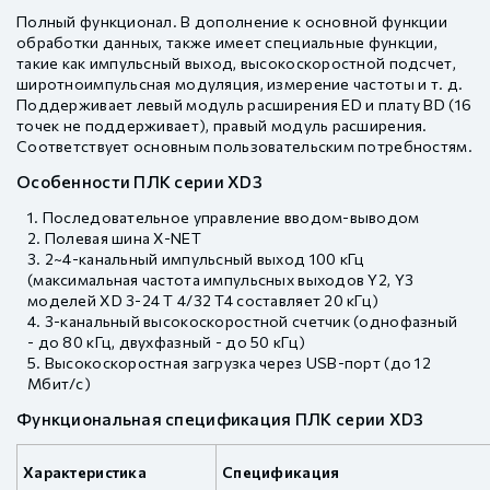
Полный функционал. В дополнение к основной функции
обработки данных, также имеет специальные функции,
такие как импульсный выход, высокоскоростной подсчет,
широтноимпульсная модуляция, измерение частоты и т. д.
Поддерживает левый модуль расширения ED и плату BD (16
точек не поддерживает), правый модуль расширения.
Соответствует основным пользовательским потребностям.
Особенности ПЛК серии XD3
Последовательное управление вводом-выводом
Полевая шина X-NET
2~4-канальный импульсный выход 100 кГц
(максимальная частота импульсных выходов Y2, Y3
моделей XD 3-24 T 4/32 T4 составляет 20 кГц)
3-канальный высокоскоростной счетчик (однофазный
- до 80 кГц, двухфазный - до 50 кГц)
Высокоскоростная загрузка через USB-порт (до 12
Мбит/с)
Функциональная спецификация ПЛК серии XD3
Характеристика
Спецификация