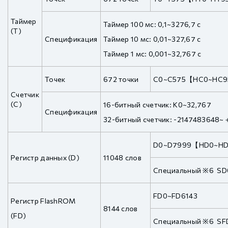
Таймер
Таймер 100 мс: 0,1~3276,7 с
(T)
Спецификация
Таймер 10 мс: 0,01~327,67 с
Таймер 1 мс: 0,001~32,767 с
Точек
672 точки
C0~C575【HC0~HC
Счетчик
(C)
16-битный счетчик: K0~32,767
Спецификация
32-битный счетчик: -2147483648
D0~D7999【HD0~H
Регистр данных (D)
11048 слов
Специальный ※6 S
FD0~FD6143
Регистр FlashROM
8144 слов
(FD)
Специальный ※6 SF