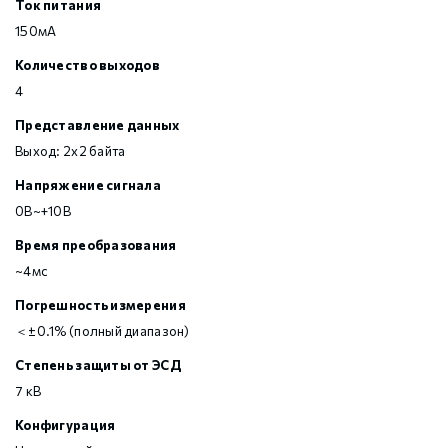
Ток питания
150мА
Количество выходов
4
Представление данных
Выход: 2х2 байта
Напряжение сигнала
0В~+10В
Время преобразования
~4мс
Погрешность измерения
＜±0.1% (полный диапазон)
Степень защиты от ЭСД
7 кВ
Конфигурация