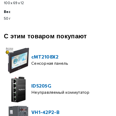
100 х 69 х 12
Вес
50 г
С этим товаром покупают
cMT2108X2
Сенсорная панель
IDS205G
Неуправляемый коммутатор
VH1-42P2-B