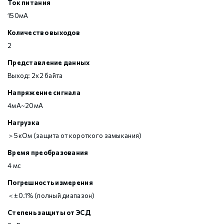
Ток питания
150мА
Количество выходов
2
Представление данных
Выход: 2х2 байта
Напряжение сигнала
4мА~20мА
Нагрузка
＞5кОм (защита от короткого замыкания)
Время преобразования
4 мс
Погрешность измерения
＜±0.1% (полный диапазон)
Степень защиты от ЭСД