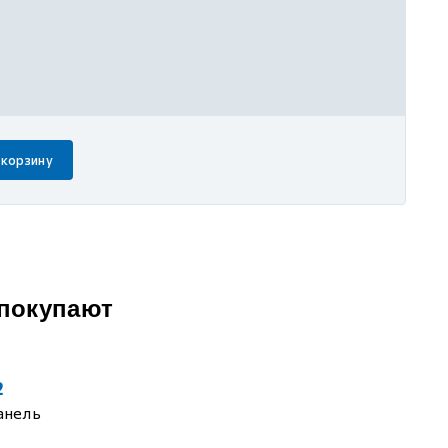
 корзину
 покупают
2
анель