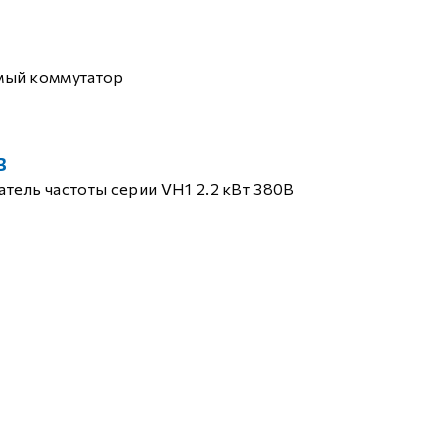
мый коммутатор
B
тель частоты серии VH1 2.2 кВт 380В