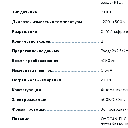
ввода (RTD)
Тип датчика
PT100
GCAN
Диапазон измерения температуры
-200~+500℃
Разрешение
0.1℃ / цифров
Количество входов
2
Представление данных
Вход: 2х2 байт
Время преобразования
<250мс
Измерительный ток
0.5мА
Погрешность измерения
< ±2℃
Конфигурация
Автоматическа
Электроизоляция
500В (GC-шина
Форма проводки
3х-проводная 
Питание
От GCAN-PLC-
потребляемый