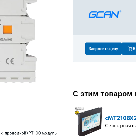
 контуром)
ые с разомкнутым контуром)
 контуром)
Запросить цену
В
тым контуром)
ия
С этим товаром
ения
cMT2108X
Сенсорная п
3х-проводной) PT100 модуль