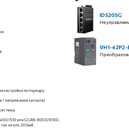
IDS205G
Неуправляе
ое
VH1-42P2-
а
Преобразова
я настройка по порядку
 / напряжение сигнала)
система
400/510 или GCAN-8000/8100,
 ток около 200мА