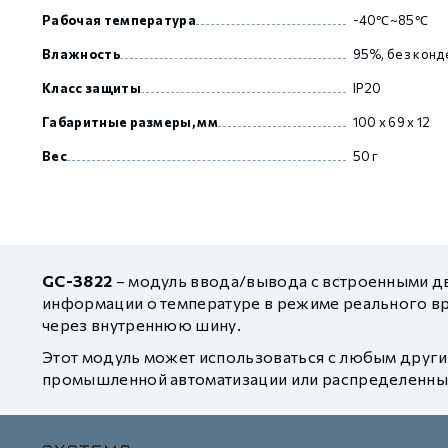
Рабочая температура
-40℃~85℃
Влажность
95%, без конд
Класс защиты
IP20
Габаритные размеры, мм
100 х 69 х 12
Вес
50 г
GC-3822
– модуль ввода/вывода с встроенными дв
информации о температуре в режиме реального в
через внутреннюю шину.
Этот модуль может использоваться с любым други
промышленной автоматизации или распределенных