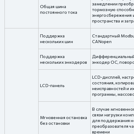
замедлении преобра
Общая шина
тормозную способно
постоянного тока
энергосбережения 
пространства и зат
Поддержка
Стандартный Modbu
нескольких шин
CANopen
Поддержка
Дифференциальный 
нескольких энкодеров
энкодер OC, повор
LCD-дисплей, настр
состояния, копиров
LCD-панель
неисправностей и и
программы, массов
В случае мгновенно
связи нагрузки ком
Мгновенная остановка
для поддержания н
без остановки
преобразователя ча
времени