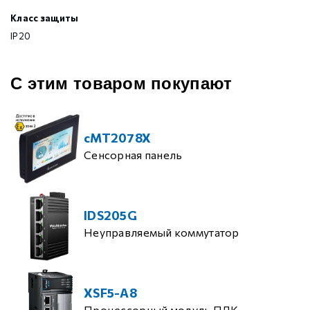
Класс защиты
IP20
С этим товаром покупают
cMT2078X
Сенсорная панель
IDS205G
Неуправляемый коммутатор
XSF5-A8
Процессорный модуль ПЛК