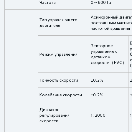
Частота
0～600 Гц
Асинхронный двигат
Тип управляющего
постоянным магнито
двигателя
частотой вращения
Векторное
управление с
Режим управления
датчиком
скорости（FVC）
Точность скорости
±0.2%
Колебание скорости
±0.2%
Диапазон
регулирования
1: 2000
1
скорости