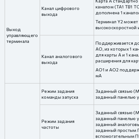
Карта A стандартно 
каналом (TA1 TB1 TC
Канал цифрового
дополнена 1 канало
выхода
Терминал Y2 может
высокоскоростной и
Выход
управляющего
терминала
Поддерживается до
AO, из которых 1 ка
для карты A и 1 ка
Канал аналогового
расширения для кар
выхода
AO1 и AO2 поддержи
мА
Режим задания
Заданный связью (M
команды запуска
заданный панелью 
Заданный связью (M
заданный панелью у
Режим задания
заданный аналоговы
частоты
заданный простым 
вспомогательным 