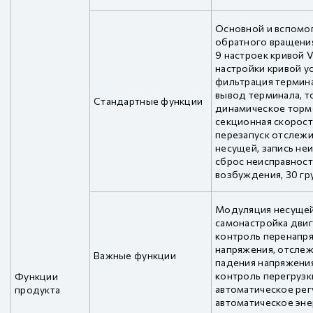
Основной и вспомо
обратного вращения
9 настроек кривой V
настройки кривой у
фильтрация термин
вывод терминала, 
Стандартные функции
динамическое тормо
секционная скорост
перезапуск отслежи
несущей, запись не
сброс неисправност
возбуждения, 30 гр
Модуляция несущей
самонастройка двиг
контроль перенапр
напряжения, отслеж
Важные функции
падения напряжения
контроль перегрузк
Функции
автоматическое рег
продукта
автоматическое эне