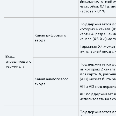
Высокочастотный р
настройка: 0,1 Гц, 
частота × 0,1%
Поддерживается до 
которых 4 канала (
карты A, разрешение
Канал цифрового
канала (X5-X7) мог
ввода
Терминал X4 может
импульсный ввод с 
Вход
управляющего
Поддерживается до 
терминала
из которых 2 канала
для карты A, разреш
Канал аналогового
(AI3) может быть р
входа
AI1 и AI2 поддержив
AI3 поддерживает в
использовать на вх
Поддерживается до