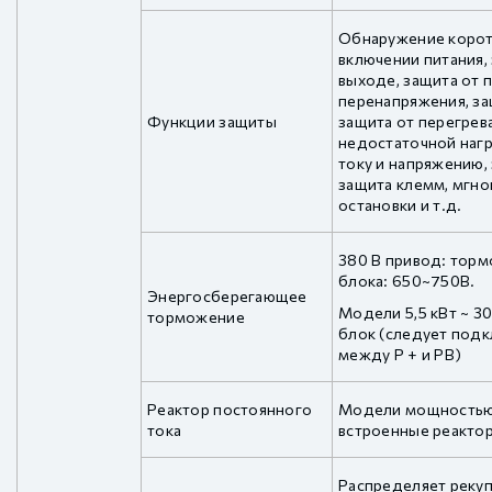
Обнаружение корот
включении питания,
выходе, защита от п
перенапряжения, за
Функции защиты
защита от перегрева
недостаточной нагр
току и напряжению,
защита клемм, мгно
остановки и т.д.
380 В привод: тор
блока: 650~750В.
Энергосберегающее
Модели 5,5 кВт ~ 3
торможение
блок (следует под
между P + и PB)
Реактор постоянного
Модели мощностью 
тока
встроенные реакто
Распределяет реку