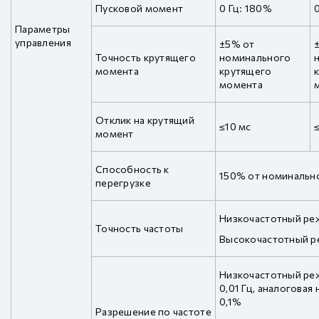
Пусковой момент
0 Гц: 180%
Параметры
управления
±5% от
Точность крутящего
номинального
момента
крутящего
момента
Отклик на крутящий
≤10 мс
момент
Способность к
150% от номинально
перегрузке
Низкочастотный реж
Точность частоты
Высокочастотный ре
Низкочастотный ре
0,01 Гц, аналоговая
0,1%
Разрешение по частоте