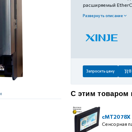
 контуром)
расширяемый EtherC
подключения к сети, 
Развернуть описание
RS485, 2 канала ана
ые с разомкнутым контуром)
4 канала биполярного
канал релейного вы
питание 380В AC
 контуром)
тым контуром)
Запросить цену
В
ия
С этим товаром
и
ения
cMT2078X
Сенсорная п