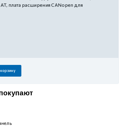
AT, плата расширения CANopen для
стандартная плата расширения (1 канал
логового ввода, 1 канал аналогового вывода,
 ввода, 1 канал транзисторного вывода, 1
вода), встроенный EMC-фильтр, трёхфазное
 корзину
 покупают
анель