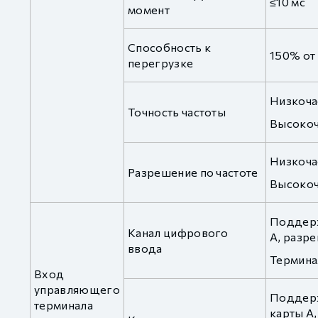
≤10 мс
момент
Способность к
150% от
перегрузке
Низкоча
Точность частоты
Высокоч
Низкочас
Разрешение по частоте
Высокоча
Поддерж
Канал цифрового
A, разре
ввода
Термина
Вход
управляющего
Поддержи
терминала
карты A,