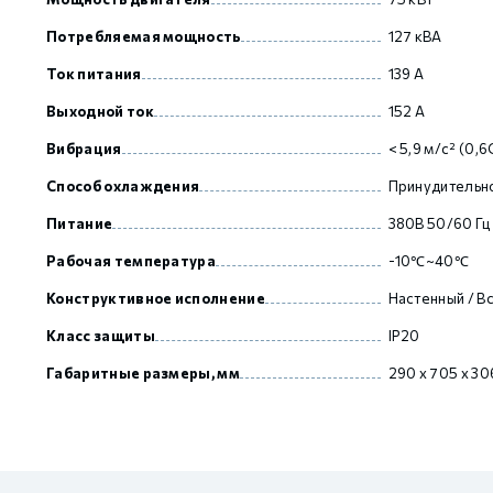
Потребляемая мощность
127 кВА
GCAN
Ток питания
139 А
Выходной ток
152 А
Вибрация
< 5,9 м/с² (0,6
Способ охлаждения
Принудительн
Питание
380В 50/60 Гц
Рабочая температура
-10℃~40℃
Конструктивное исполнение
Настенный / В
Класс защиты
IP20
Габаритные размеры, мм
290 x 705 x 30