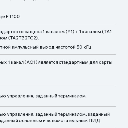
оде PT100
дартно оснащена 1 каналом (Y1) + 1 каналом (TA1
алом (TA2TB2TC2).
ной импульсный выход частотой 50 кГц
х 1 канал (AO1) является стандартным для карты
лью управления, заданный терминалом
ью управления, заданный терминалом, заданный
 заданный основным и вспомогательным ПИД