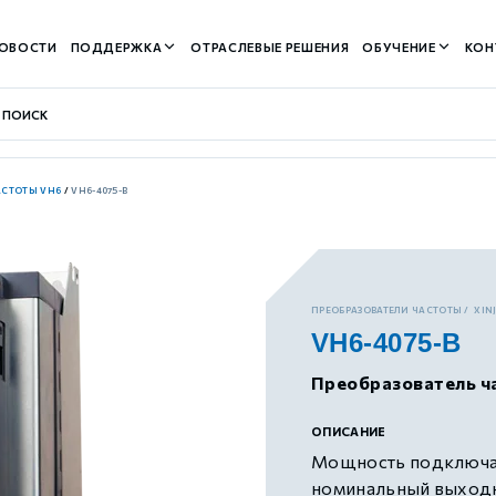
ОВОСТИ
ПОДДЕРЖКА
ОТРАСЛЕВЫЕ РЕШЕНИЯ
ОБУЧЕНИЕ
КОН
АСТОТЫ VH6
/
VH6-4075-B
контуром)
ПРЕОБРАЗОВАТЕЛИ ЧАСТОТЫ
XIN
VH6-4075-B
м контуром)
Преобразователь ча
нтуром)
ОПИСАНИЕ
Мощность подключае
номинальный выходно