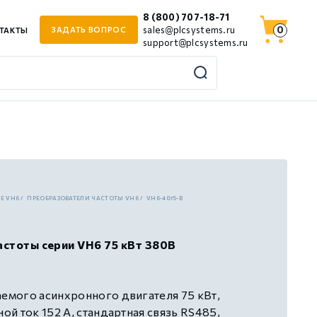
8 (800) 707-18-71
0
sales@plcsystems.ru
ЗАДАТЬ ВОПРОС
ТАКТЫ
support@plcsystems.ru
JE VH6
ПРЕОБРАЗОВАТЕЛИ ЧАСТОТЫ VH6
VH6-4075-B
стоты серии VH6 75 кВт 380В
мого асинхронного двигателя 75 кВт,
й ток 152 А, стандартная связь RS485,