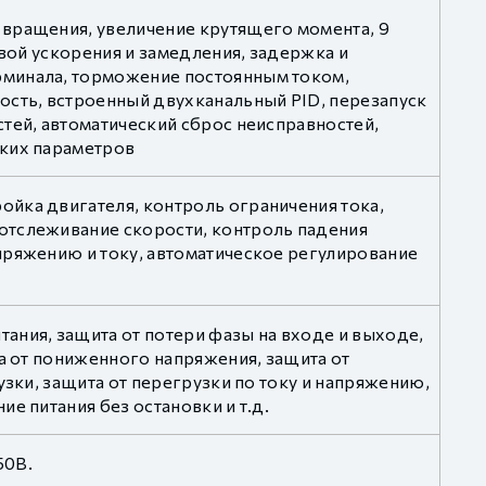
 вращения, увеличение крутящего момента, 9
ивой ускорения и замедления, задержка и
рминала, торможение постоянным током,
ость, встроенный двухканальный PID, перезапуск
тей, автоматический сброс неисправностей,
ских параметров
йка двигателя, контроль ограничения тока,
отслеживание скорости, контроль падения
пряжению и току, автоматическое регулирование
ания, защита от потери фазы на входе и выходе,
та от пониженного напряжения, защита от
узки, защита от перегрузки по току и напряжению,
е питания без остановки и т.д.
50В.