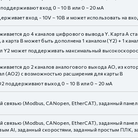
2 поддерживают вход 0 ~ 10 В или 0 ~ 20 мА
ерживает вход - 10V ~ 10В и может использовать на вх
вается до 4 каналов цифрового вывода Y. Карта A стан
, а карта B может быть дополнена 1 каналом (Y2) + 1 кан
л Y2 может поддерживать максимальный высокоскорост
ивается до 2 каналов аналогового выхода AO, из которы
анал (AO2) с возможностью расширения для карты B
2 поддерживают выход 0 ~ 10 В или 0 ~ 20 мА
й связью (Modbus, CANopen, EtherCAT), заданный пане
й связью (Modbus, CANopen, EtherCAT), заданный панел
вым AI, заданный скоростями, заданный простым ПЛК,