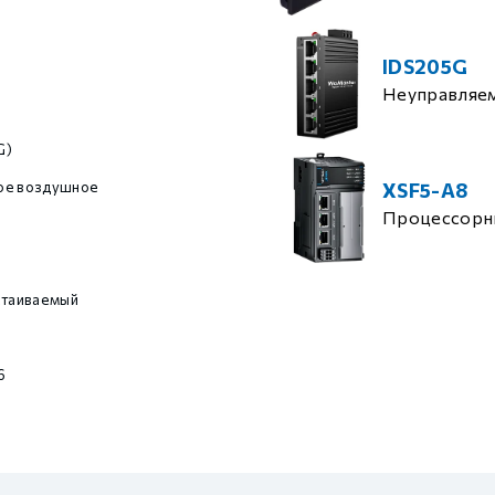
IDS205G
Неуправляе
G)
ое воздушное
XSF5-A8
Процессорн
стаиваемый
6