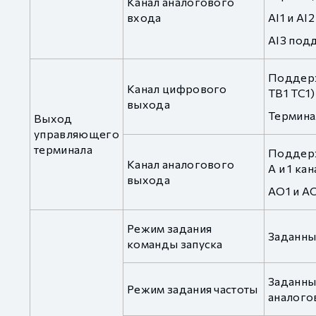
Канал аналогового
входа
AI1 и AI
AI3 подд
Поддержи
Канал цифрового
TB1 TC1)
выхода
Термина
Выход
управляющего
терминала
Поддерж
Канал аналогового
A и 1 к
выхода
AO1 и AO
Режим задания
Заданны
команды запуска
Заданны
Режим задания частоты
аналого