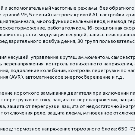
й и вспомогательный частотные режимы, без обратного
 кривой VF, 5 секций настроек кривой AI, настройки кр
ция терминала, многофункциональный ввод и вывод те
еское торможение, работа толчком, 16-секционная скор
вания скорости, модуляция несущей, запись неисправнос
предварительного возбуждения, 30 групп пользователь
ия несущей, управление крутящим моментом, самонастро
ь перенапряжения, контроль пониженного напряжения, 
ния, подавление колебаний, контроль перегрузки по на
ния (AVR), автоматическое энергосбережение и т.д.
ение короткого замыкания двигателя при включении пит
т перегрузки по току, защита от перенапряжения, защи
а, защита от перегрузки, защита от недостаточной нагр
т отключения реле, защита клемм, мгновенное отключени
ривод: тормозное напряжение тормозного блока: 650~7