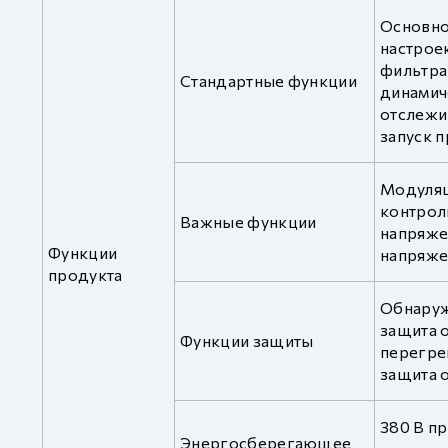
Основно
настроек
фильтра
Стандартные функции
динамич
отслежи
запуск 
Модуляц
контрол
Важные функции
напряже
Функции
напряже
продукта
Обнаруж
защита о
Функции защиты
перегрев
защита о
380 В п
Энергосберегающее