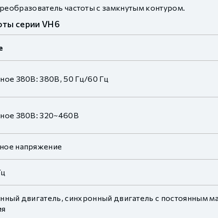
реобразователь частоты с замкнутым контуром.
оты серии VH6
е
ное 380В: 380В, 50 Гц/60 Гц
ное 380В: 320~460В
ное напряжение
Гц
нный двигатель, синхронный двигатель с постоянным ма
ия