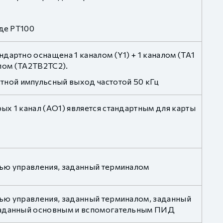
оде PT100
дартно оснащена 1 каналом (Y1) + 1 каналом (TA1
алом (TA2TB2TC2).
ной импульсный выход частотой 50 кГц
х 1 канал (AO1) является стандартным для карты
лью управления, заданный терминалом
ью управления, заданный терминалом, заданный
 заданный основным и вспомогательным ПИД