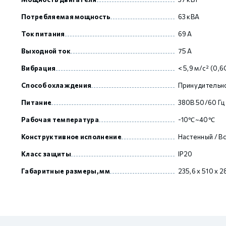
Потребляемая мощность
63 кВА
GCAN
Ток питания
69 А
Выходной ток
75 А
Вибрация
< 5,9 м/с² (0,6
Способ охлаждения
Принудительн
Питание
380В 50/60 Гц
Рабочая температура
-10℃~40℃
Конструктивное исполнение
Настенный / В
Класс защиты
IP20
Габаритные размеры, мм
235,6 x 510 x 2