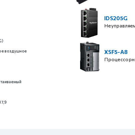
IDS205G
Неуправляе
G)
ое воздушное
XSF5-A8
Процессорн
стаиваемый
87,9