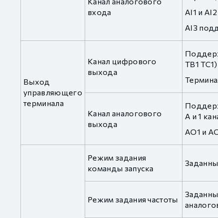
Канал аналогового
входа
AI1 и AI
AI3 подд
Поддержи
Канал цифрового
TB1 TC1)
выхода
Термина
Выход
управляющего
терминала
Поддерж
Канал аналогового
A и 1 к
выхода
AO1 и AO
Режим задания
Заданны
команды запуска
Заданны
Режим задания частоты
аналого