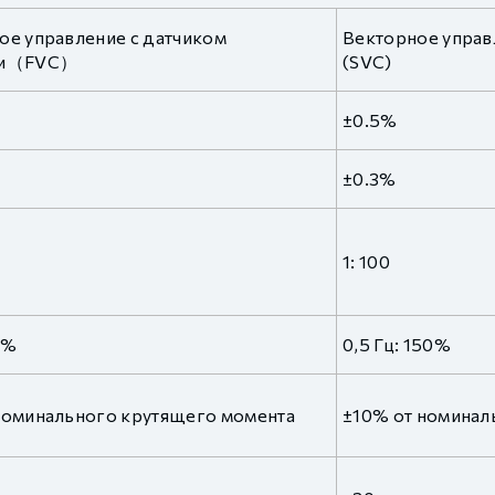
ое управление с датчиком
Векторное управ
ти（FVC）
(SVC)
±0.5%
±0.3%
1: 100
0%
0,5 Гц: 150%
номинального крутящего момента
±10% от номинал