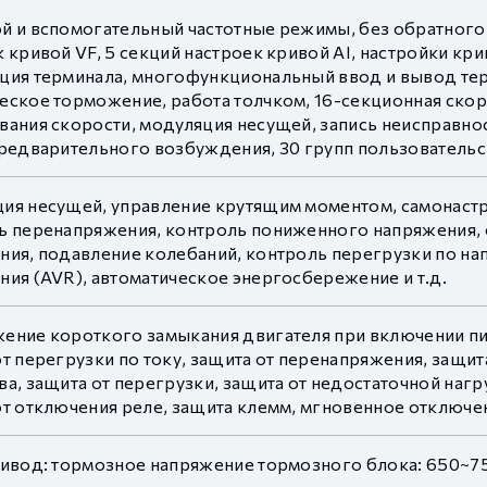
й и вспомогательный частотные режимы, без обратного
 кривой VF, 5 секций настроек кривой AI, настройки кр
ция терминала, многофункциональный ввод и вывод те
еское торможение, работа толчком, 16-секционная скор
вания скорости, модуляция несущей, запись неисправнос
предварительного возбуждения, 30 групп пользователь
ия несущей, управление крутящим моментом, самонастро
ь перенапряжения, контроль пониженного напряжения, 
ния, подавление колебаний, контроль перегрузки по на
ния (AVR), автоматическое энергосбережение и т.д.
ение короткого замыкания двигателя при включении пит
т перегрузки по току, защита от перенапряжения, защи
а, защита от перегрузки, защита от недостаточной нагр
т отключения реле, защита клемм, мгновенное отключени
ривод: тормозное напряжение тормозного блока: 650~7