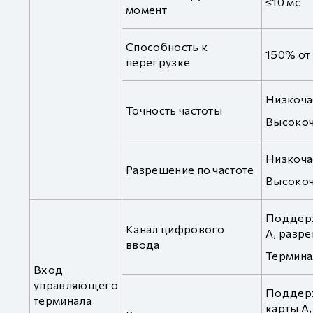
≤10 мс
момент
Способность к
150% от
перегрузке
Низкоча
Точность частоты
Высокоч
Низкочас
Разрешение по частоте
Высокоча
Поддерж
Канал цифрового
A, разре
ввода
Термина
Вход
управляющего
Поддержи
терминала
карты A,