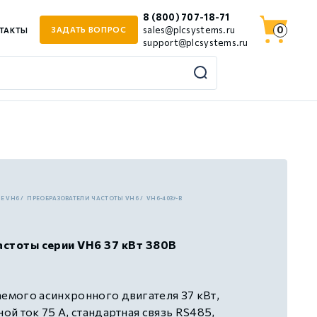
8 (800) 707-18-71
0
sales@plcsystems.ru
ЗАДАТЬ ВОПРОС
ТАКТЫ
support@plcsystems.ru
JE VH6
ПРЕОБРАЗОВАТЕЛИ ЧАСТОТЫ VH6
VH6-4037-B
стоты серии VH6 37 кВт 380В
мого асинхронного двигателя 37 кВт,
й ток 75 А, стандартная связь RS485,