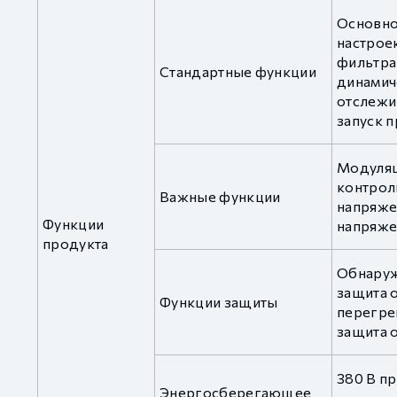
Основно
настроек
фильтра
Стандартные функции
динамич
отслежи
запуск 
Модуляц
контрол
Важные функции
напряже
Функции
напряже
продукта
Обнаруж
защита о
Функции защиты
перегрев
защита о
380 В п
Энергосберегающее