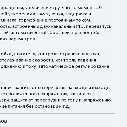
 вращения, увеличение крутящего момента, 9
ивой ускорения и замедления, задержка и
рминала, торможение постоянным током,
ость, встроенный двухканальный PID, перезапуск
тей, автоматический сброс неисправностей,
ских параметров
йка двигателя, контроль ограничения тока,
отслеживание скорости, контроль падения
пряжению и току, автоматическое регулирование
ания, защита от потери фазы на входе и выходе,
та от пониженного напряжения, защита от
узки, защита от перегрузки по току и напряжению,
е питания без остановки и т.д.
50В.