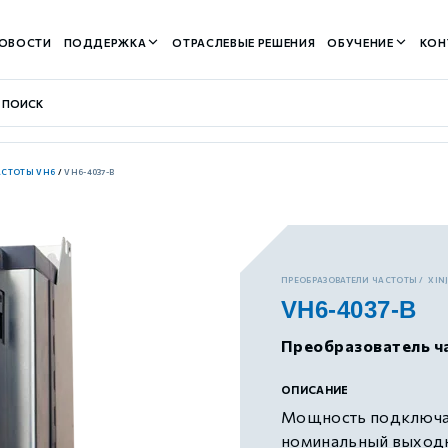
ОВОСТИ
ПОДДЕРЖКА
ОТРАСЛЕВЫЕ РЕШЕНИЯ
ОБУЧЕНИЕ
КОН
АСТОТЫ VH6
/
VH6-4037-B
контуром)
ПРЕОБРАЗОВАТЕЛИ ЧАСТОТЫ
XIN
VH6-4037-B
м контуром)
Преобразователь ча
нтуром)
ОПИСАНИЕ
Мощность подключае
номинальный выходно