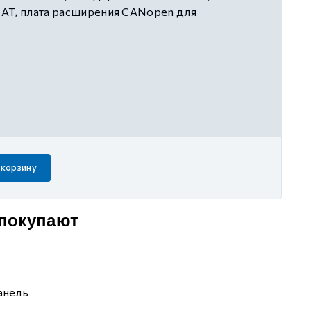
AT, плата расширения CANopen для
стандартная плата расширения (1 канал
логового ввода, 1 канал аналогового вывода,
 ввода, 1 канал транзисторного вывода, 1
вода), встроенный EMC-фильтр, трёхфазное
 корзину
 покупают
анель