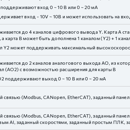
2 поддерживают вход 0 ~ 10 В или 0 ~ 20 мА
ерживает вход - 10V ~ 10В и может использовать на вх
вается до 4 каналов цифрового вывода Y. Карта A стан
, а карта B может быть дополнена 1 каналом (Y2) + 1 кан
л Y2 может поддерживать максимальный высокоскорост
ивается до 2 каналов аналогового выхода AO, из которы
анал (AO2) с возможностью расширения для карты B
2 поддерживают выход 0 ~ 10 В или 0 ~ 20 мА
й связью (Modbus, CANopen, EtherCAT), заданный пане
й связью (Modbus, CANopen, EtherCAT), заданный панел
вым AI, заданный скоростями, заданный простым ПЛК,