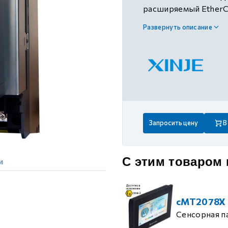
 контуром)
расширяемый EtherC
подключения к сети, 
Развернуть описание
RS485, 2 канала ана
ые с разомкнутым контуром)
4 канала биполярного
канал релейного вы
питание 380В AC
 контуром)
тым контуром)
Запросить цену
В
ия
С этим товаром
и
ения
cMT2078X
Сенсорная п