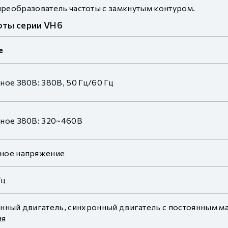
реобразователь частоты с замкнутым контуром.
оты серии VH6
е
ное 380В: 380В, 50 Гц/60 Гц
ное 380В: 320~460В
ное напряжение
Гц
нный двигатель, синхронный двигатель с постоянным ма
ия