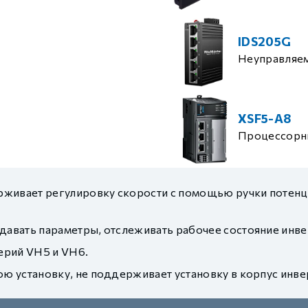
IDS205G
Неуправляе
XSF5-A8
Процессорн
живает регулировку скорости с помощью ручки потенци
вать параметры, отслеживать рабочее состояние инвер
ерий VH5 и VH6.
установку, не поддерживает установку в корпус инверто