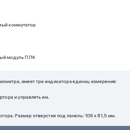
мый коммутатор
ый модуль ПЛК
ометра, имеет три индикатора единиц измерения:
тора и управлять им.
ра. Размер отверстия под панель: 109 х 81,5 мм.