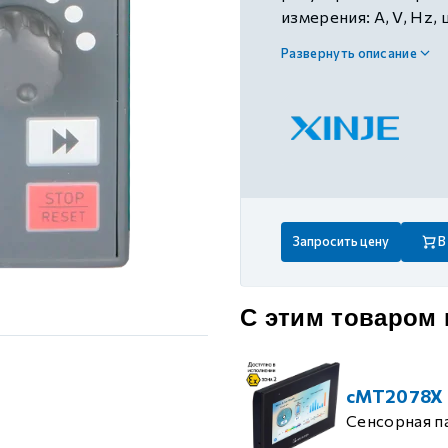
 контуром)
измерения: A, V, Hz,
x 79,6 мм, питание п
Развернуть описание
преобразователей ч
ые с разомкнутым контуром)
 контуром)
тым контуром)
Запросить цену
В
ия
С этим товаром
ения
cMT2078X
Сенсорная п