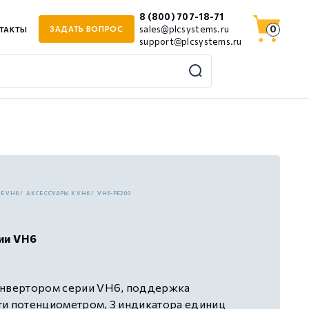
8 (800) 707-18-71
0
sales@plcsystems.ru
ЗАДАТЬ ВОПРОС
ТАКТЫ
support@plcsystems.ru
JE VH6
АКСЕССУАРЫ К VH6
VH6-PE200
ии VH6
инвертором серии VH6, поддержка
ти потенциометром, 3 индикатора единиц