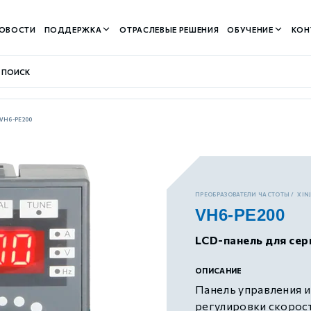
ОВОСТИ
ПОДДЕРЖКА
ОТРАСЛЕВЫЕ РЕШЕНИЯ
ОБУЧЕНИЕ
КОН
VH6-PE200
контуром)
ПРЕОБРАЗОВАТЕЛИ ЧАСТОТЫ
XIN
VH6-PE200
м контуром)
LCD-панель для сер
нтуром)
ОПИСАНИЕ
Панель управления 
регулировки скорос