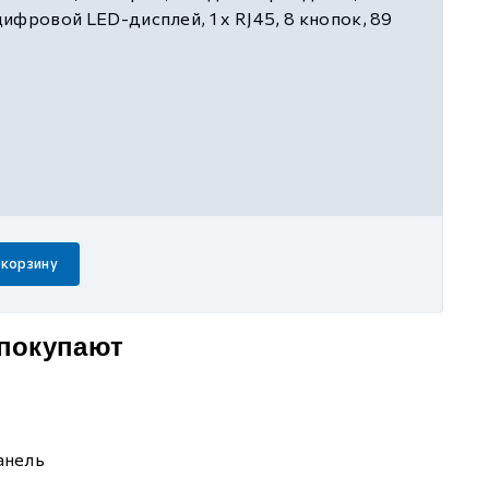
 цифровой LED-дисплей, 1 x RJ45, 8 кнопок, 89
о шине 24 ВDC, подходит для
астоты VH5 / VH6
 корзину
 покупают
анель