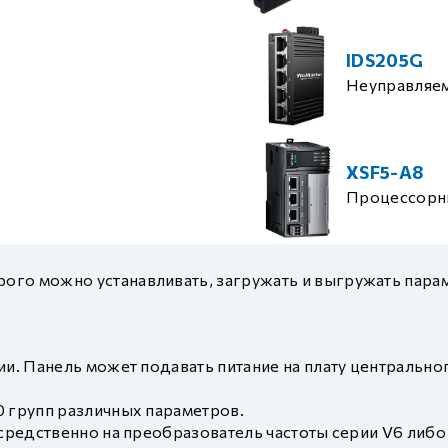
IDS205G
Неуправляе
XSF5-A8
Процессорн
го можно устанавливать, загружать и выгружать пара
ии. Панель может подавать питание на плату центральн
0 групп различных параметров.
осредственно на преобразователь частоты серии V6 либ