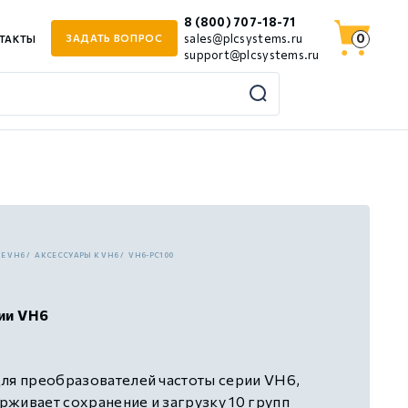
8 (800) 707-18-71
0
sales@plcsystems.ru
ЗАДАТЬ ВОПРОС
ТАКТЫ
support@plcsystems.ru
JE VH6
АКСЕССУАРЫ К VH6
VH6-PC100
ии VH6
ля преобразователей частоты серии VH6,
живает сохранение и загрузку 10 групп