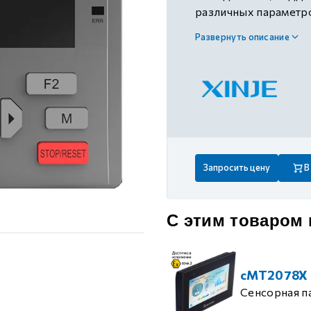
 контуром)
различных параметро
24В DC
Развернуть описание
ые с разомкнутым контуром)
 контуром)
тым контуром)
Запросить цену
В
ия
С этим товаром
ения
cMT2078X
Сенсорная п