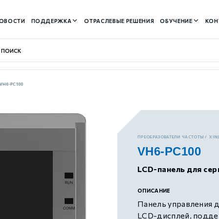
ОВОСТИ
ПОДДЕРЖКА
ОТРАСЛЕВЫЕ РЕШЕНИЯ
ОБУЧЕНИЕ
КОН
VH6-PC100
контуром)
ПРЕОБРАЗОВАТЕЛИ ЧАСТОТЫ
XIN
VH6-PC100
м контуром)
LCD-панель для сер
нтуром)
ОПИСАНИЕ
Панель управления д
LCD-дисплей, поддер