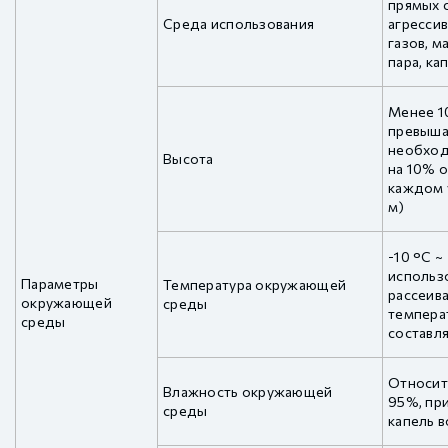
прямых с
Среда использования
агрессив
газов, м
пара, ка
Менее 1
превыша
необход
Высота
на 10% 
каждом 
м)
-10 °C ~
использ
Параметры
Температура окружающей
рассеива
окружающей
среды
темпера
среды
составля
Относит
Влажность окружающей
95%, пр
среды
капель 