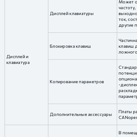
Может о
частоту,
Дисплей клавиатуры
выходно
ток, сос
другие 
Частичн
Блокировка клавиш
клавиш 
ложного
Дисплей и
клавиатура
Стандар
потенци
опциона
Копирование параметров
-диспле
раскладк
парамет
Платы р
Дополнительные аксессуары
CANope
В помещ