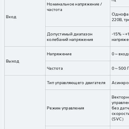
Номинальное напряжение /
частота
Однофаз
Вход
220В, тр
Допустимый диапазон
-15% ~+
колебаний напряжения
напряже
Напряжение
0～входн
Выход
Частота
0～500 
Тип управляющего двигателя
Асинхро
Векторн
управле
Режим управления
без дат
скорост
(SVC）