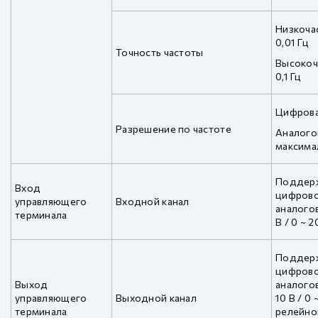
Низкоча
0,01 Гц
Точность частоты
Высокоч
0,1 Гц
Цифрова
Разрешение по частоте
Аналого
максима
Поддерж
Вход
цифрово
управляющего
Входной канал
аналогов
терминала
В / 0 ~ 
Поддерж
цифрово
Выход
аналогов
управляющего
Выходной канал
10 В / 0
терминала
релейно