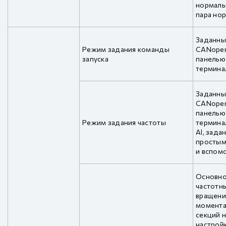
нормаль
пара но
Заданны
Режим задания команды
CANopen
запуска
панелью
термин
Заданны
CANopen
панелью
Режим задания частоты
термина
AI, зада
простым
и вспом
Основно
частотн
вращени
момента,
секций н
настройк