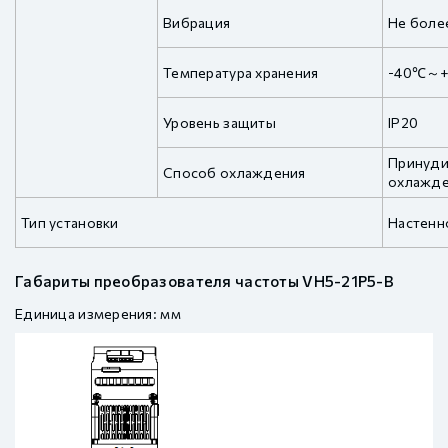
Вибрация
Не более
Температура хранения
-40℃～
Уровень защиты
IP20
Принуди
Способ охлаждения
охлажд
Тип установки
Настенн
Габариты преобразователя частоты VH5-21P5-B
Единица измерения: мм