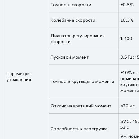
Точность скорости
±0.5%
Колебание скорости
±0.3%
Диапазон регулирования
1: 100
скорости
Пусковой момент
0,5 Гц: 
±10% от
Параметры
номинал
управления
Точность крутящего момента
крутяще
момент
Отклик на крутящий момент
≤20 мс
SVC: 15
53 с
Способность к перегрузке
VF: ном