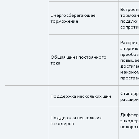
Встроен
Энергосберегающее
тормозн
торможение
подключ
сопроти
Распред
энергию
преобра
Общая шина постоянного
повышае
тока
достига
и эконо
простран
Стандар
Поддержка нескольких шин
расшири
Диффер
Поддержка нескольких
энкодер
энкодеров
поворот