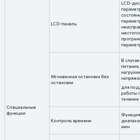
LCD-дис
парамет
состоян
парамет
LCD-панель
неисправ
местопо
програм
парамет
В случа
питания,
нагрузк
Мгновенная остановка без
напряж
остановки
для под
работы 
течение
Специальные
функции
Функция
Контроль времени
диапазон
мин