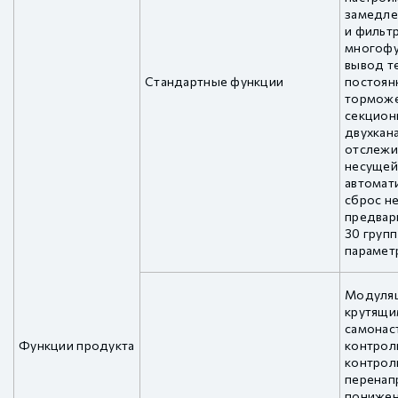
замедле
и фильт
многофу
вывод т
Стандартные функции
постоян
торможе
секцион
двухкана
отслежи
несущей,
автомат
сброс не
предвар
30 груп
парамет
Модуляц
крутящи
самонас
Функции продукта
контроль
контрол
перенап
понижен