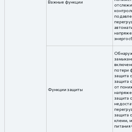
Важные функции
отслежи
контрол
подавле
перегруз
автомат
напряже
энергос
Обнаруж
замыкан
включени
потери ф
защита о
защита 
от пони
Функции защиты
напряжен
защита о
недостат
перегруз
защита 
клемм, 
питания 