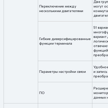
Две гру
Переключение между
могут о
несколькими двигателями
коммута
двигате
51 вариа
многофу
вариант 
Гибкие диверсифицированные
логичес
функции терминала
отвечаю
функций
преобра
Удобное
Параметры настройки связи
и запись
преобра
Расшире
ПО
монитор
данных 