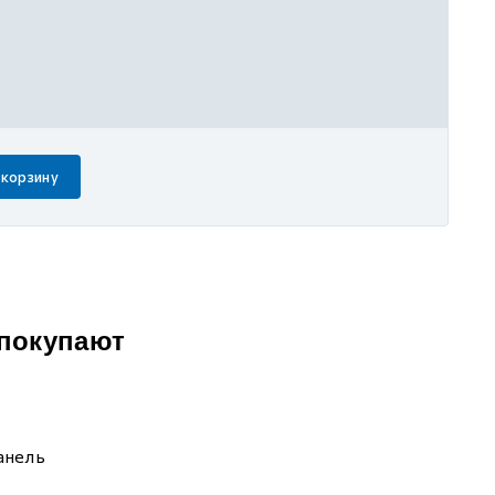
 корзину
 покупают
анель