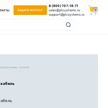
8 (800) 707-18-71
0
sales@plcsystems.ru
ЗАДАТЬ ВОПРОС
ТАКТЫ
support@plcsystems.ru
JE АКСЕССУАРЫ
JC-RD-30
 кабель
кабель