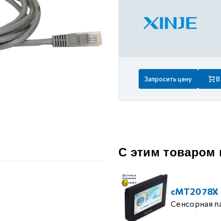
 контуром)
ые с разомкнутым контуром)
 контуром)
Запросить цену
В
тым контуром)
ия
С этим товаром
ения
cMT2078X
Сенсорная п