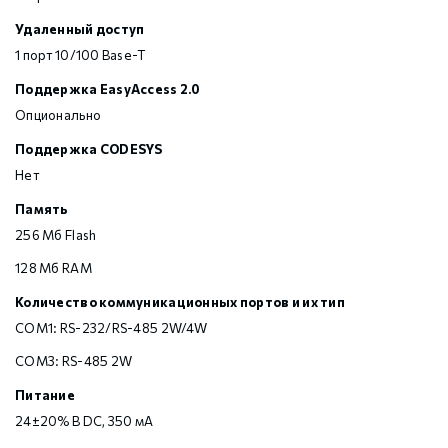
Удаленный доступ
1 порт 10/100 Base-T
Поддержка EasyAccess 2.0
Опционально
Поддержка CODESYS
Нет
Память
256 Мб Flash
128 Мб RAM
Количество коммуникационных портов и их тип
COM1: RS-232/RS-485 2W/4W
COM3: RS-485 2W
Питание
24±20% В DC, 350 мА