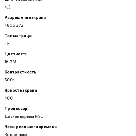
4.3
Разрешение экрана
480 x 272
Тип матрицы
TFT
Цветность
16.7M
Контрастность
500:1
Яркость экрана
400
Процессор
Двухъядерный RISC
Часы реального времени
Встроенные