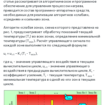
статье рассматривается алгоритмическое и программное
Шаговые драйверы Xinje DP3L (высоковольтные
Стабур
Беспроводное оборудование WoMaster
Xinje Аксессуары
Серводрайверы Xinje DL6 Высокоточные
обеспечение для управления процессом нагрева,
импульсные с разомкнутым контуром)
приводится состав программно-аппаратных средств,
необходимых для реализации алгоритмов «слабая»,
«средняя» и «сильная» зона.
Шаговые драйверы Xinje DP3S (Modbus RTU, с
Xinje XD
SFP модули WoMaster
Серводвигатели Xinje MS6
замкнутым контуром)
Алгоритм
«слабая зона», схема которого представлена на
рис. 1, предусматривает обработку показаний текущей
Шаговые драйверы Xinje DP3SL (Modbus RTU, с
температуры (T
) во всех зонах, определение минимальной
i
Xinje XG
Серводвигатели Xinje MF3
разомкнутым контуром)
температуры (T
). Расчёт управляющего сигнала по
min
каждой зоне выполняется по следующей формуле:
Шаговые двигатели MP3 с замкнутым контуром
u
= u
– K
(T
- T
),
Xinje XP (PLC+HMI)
Аксессуары Xinje
i
i-1
i
i
min
управления
где u
- значение управляющего воздействия в текущем
i
вычислительном цикле, u
- значение управляющего
i-1
Шаговые двигатели MP3 с разомкнутым контуром
воздействия в предыдущем вычислительном цикле, К
-
Xinje HVAC
i
управления
коэффициент усиления, T
- текущая температура, T
-
i
min
минимальная температура в одной из «n» зон в текущем
цикле.
Xinje Аксессуары
Аксессуары Xinje
GCAN