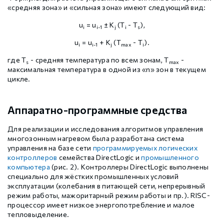
«средняя зона» и «сильная зона» имеют следующий вид:
u
= u
± K
(T
- T
),
i
i-1
j
i
s
u
= u
+ K
(T
- T
).
i
i-1
j
max
i
где T
- средняя температура по всем зонам, T
-
s
max
максимальная температура в одной из «n» зон в текущем
цикле.
Аппаратно-программные средства
Для реализации и исследования алгоритмов управления
многозонным нагревом была разработана система
управления на базе сети
программируемых логических
контроллеров
семейства DirectLogic и
промышленного
компьютера
(рис. 2). Контроллеры DirectLogic выполнены
специально для жёстких промышленных условий
эксплуатации (колебания в питающей сети, непрерывный
режим работы, мажоритарный режим работы и пр.). RISC-
процессор имеет низкое энергопотребление и малое
тепловыделение.