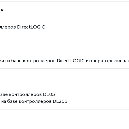
т»
ллеров DirectLOGIC
и на базе контроллеров DirectLOGIC и операторских па
базе контроллеров DL05
на базе контроллеров DL205