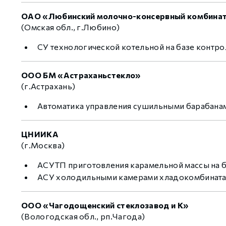
ОАО «Любинский молочно-консервный комбина
(Омская обл., г.Любино)
GCAN
СУ технологической котельной на базе контро
ООО БМ «Астраханьстекло»
(г.Астрахань)
Автоматика управления сушильными барабанам
ЦНИИКА
(г.Москва)
АСУТП приготовления карамельной массы на 
АСУ холодильными камерами хладокомбината 
ООО «Чагодощенский стеклозавод и К»
(Вологодская обл., рп.Чагода)