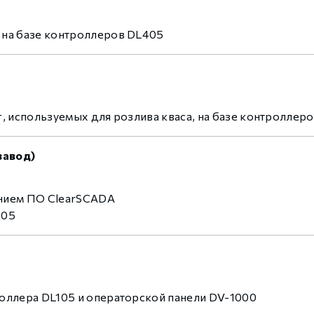
 контуром)
 на базе контроллеров DL405
ые с разомкнутым контуром)
 контуром)
, используемых для розлива кваса, на базе контроллер
завод)
тым контуром)
нием ПО ClearSCADA
ия
205
ения
оллера DL105 и операторской панели DV-1000