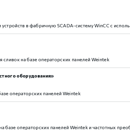
и устройств в фабричную SCADA-систему WinCC с испол
 сливок на базе операторских панелей Weintek
остного оборудования»
азе операторских панелей Weintek
а базе операторских панелей Weintek и частотных прео