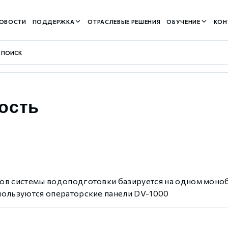
ОВОСТИ
ПОДДЕРЖКА
ОТРАСЛЕВЫЕ РЕШЕНИЯ
ОБУЧЕНИЕ
КОН
ость
контуром)
м контуром)
ров системы водоподготовки базируется на одном мон
пользуются операторские панели DV-1000
нтуром)