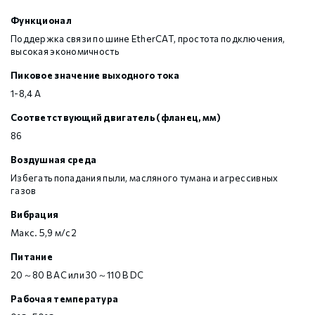
Функционал
Поддержка связи по шине EtherCAT, простота подключения,
высокая экономичность
Пиковое значение выходного тока
1-8,4 A
Соответствующий двигатель (фланец, мм)
86
Воздушная среда
Избегать попадания пыли, масляного тумана и агрессивных
газов
Вибрация
Макс. 5,9 м/с2
Питание
20～80 В AC или 30～110 В DC
Рабочая температура