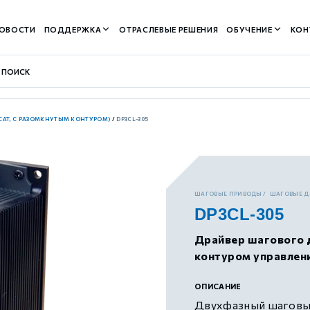
ОВОСТИ
ПОДДЕРЖКА
ОТРАСЛЕВЫЕ РЕШЕНИЯ
ОБУЧЕНИЕ
КОН
RCAT, С РАЗОМКНУТЫМ КОНТУРОМ)
/
DP3CL-305
контуром)
ШАГОВЫЕ ПРИВОДЫ
ШАГОВЫЕ ДР
DP3CL-305
м контуром)
Драйвер шагового 
контуром управлен
нтуром)
ОПИСАНИЕ
Двухфазный шаговый