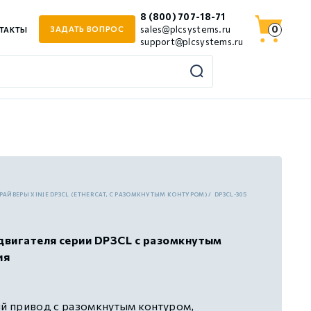
8 (800) 707-18-71
0
sales@plcsystems.ru
ЗАДАТЬ ВОПРОС
ТАКТЫ
support@plcsystems.ru
АЙВЕРЫ XINJE DP3СL (ETHERCAT, С РАЗОМКНУТЫМ КОНТУРОМ)
DP3CL-305
двигателя серии DP3СL с разомкнутым
ия
 привод с разомкнутым контуром,