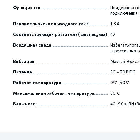
Функционал
Поддержка свя
подключения, 
GCAN
Пиковое значение выходного тока
1-3 А
Соответствующий двигатель (фланец, мм)
42
Воздушная среда
Избегать попа
агрессивных г
Вибрация
Макс. 5,9 м/с2
Питание
20～50 В DC
Рабочая температура
0℃~50℃
Максимальная рабочая температура
60℃
Влажность
40~90％ RH (б