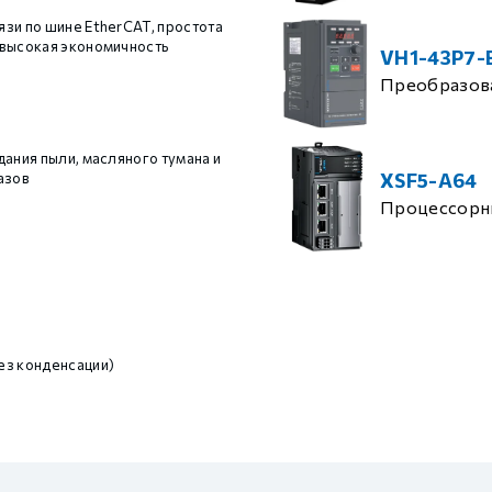
зи по шине EtherCAT, простота
высокая экономичность
VH1-43P7-
Преобразова
дания пыли, масляного тумана и
XSF5-A64
азов
Процессорн
ез конденсации)