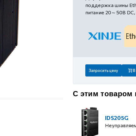
 контуром)
поддержка шины Eth
питание 20～50В DC,
ые с разомкнутым контуром)
 контуром)
тым контуром)
Запросить цену
В
ия
С этим товаром
ения
IDS205G
Неуправляе