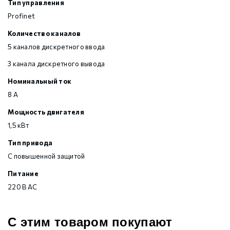
Тип управления
Profinet
Количество каналов
5 каналов дискретного ввода
3 канала дискретного вывода
Номинальный ток
8 А
Мощность двигателя
1,5 кВт
Тип привода
С повышенной защитой
Питание
220 В AC
С этим товаром покупают