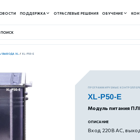
ОВОСТИ
ПОДДЕРЖКА
ОТРАСЛЕВЫЕ РЕШЕНИЯ
ОБУЧЕНИЕ
КОН
/ВЫВОДА XL
/
XL-P50-E
контуром)
ПРОГРАММИРУЕМЫЕ КОНТРОЛЛЕР
XL-P50-E
м контуром)
Модуль питания ПЛ
нтуром)
ОПИСАНИЕ
Вход 220В AC, выхо