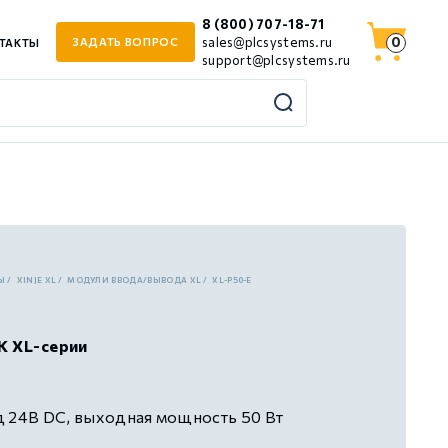
8 (800) 707-18-71
0
sales@plcsystems.ru
ЗАДАТЬ ВОПРОС
ТАКТЫ
support@plcsystems.ru
Ы
XINJE XL
МОДУЛИ ВВОДА/ВЫВОДА XL
XL-P50-E
К XL-серии
д 24В DC, выходная мощность 50 Вт