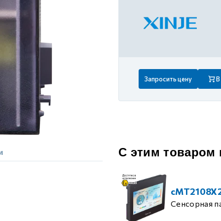
 контуром)
ые с разомкнутым контуром)
 контуром)
Запросить цену
В
тым контуром)
ия
С этим товаром
и
ения
cMT2108X
Сенсорная п