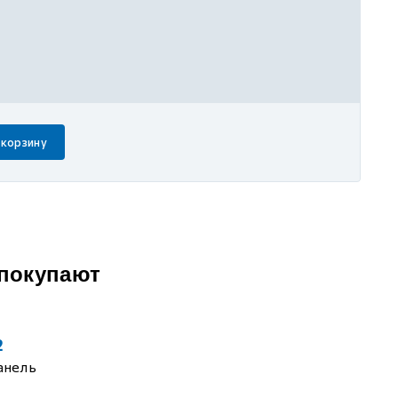
 корзину
 покупают
2
анель