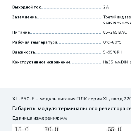
Выходной ток
2 А
Заземление
Третий вид за
GCAN
с системой м
Питание
85~265 В AC
Рабочая температура
0℃~60℃
Влажность
5~95% RH
Конструктивное исполнение
На 35-мм DIN-
XL-P50-E – модуль питания ПЛК серии XL, вход 22
Габариты модуля терминального резистора с
Единица измерения: мм