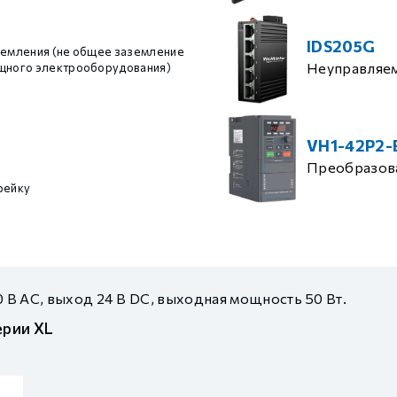
IDS205G
земления (не общее заземление
Неуправляе
ощного электрооборудования)
VH1-42P2-
Преобразова
рейку
0 В AC, выход 24 В DC, выходная мощность 50 Вт.
ерии XL