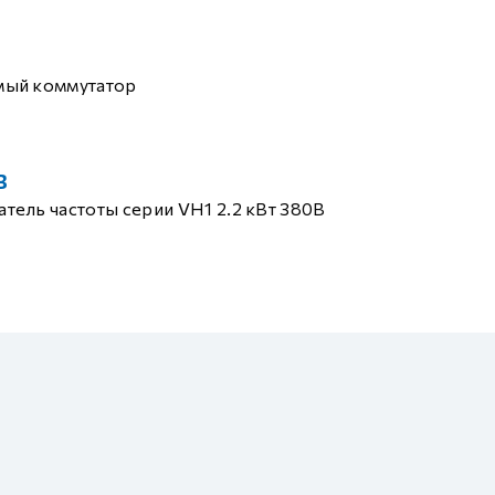
мый коммутатор
B
тель частоты серии VH1 2.2 кВт 380В