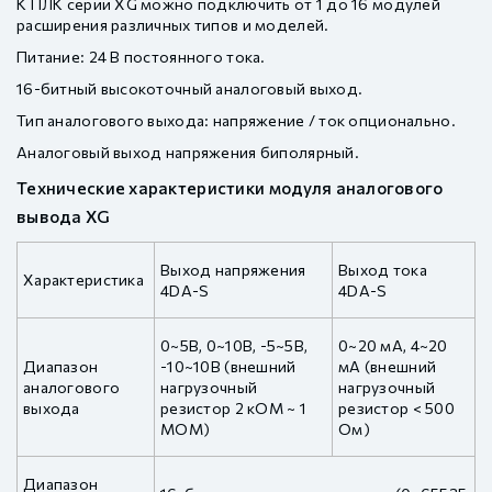
К ПЛК серии XG можно подключить от 1 до 16 модулей
расширения различных типов и моделей.
Питание: 24 В постоянного тока.
16-битный высокоточный аналоговый выход.
Тип аналогового выхода: напряжение / ток опционально.
Аналоговый выход напряжения биполярный.
Технические характеристики модуля аналогового
вывода XG
Выход напряжения
Выход тока
Характеристика
4DA-S
4DA-S
0~5В, 0~10В, -5~5В,
0~20 мА, 4~20
Диапазон
-10~10В (внешний
мА (внешний
аналогового
нагрузочный
нагрузочный
выхода
резистор 2 кОМ ~ 1
резистор < 500
МОМ)
Ом)
Диапазон