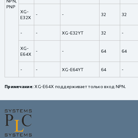
NPN,
PNP
XG-
-
-
32
32
E32X
-
-
XG-E32YT
32
-
XG-
-
-
64
64
E64X
-
-
XG-E64YT
64
-
Примечание
: XG-E64X поддерживает только вход NPN.