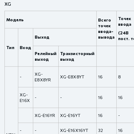
XG
Точек
Модель
Всего
ввода
точек
ввода-
(24В
Выход
вывода
пост. т
Тип
Вход
Релейный
Транзисторный
выход
выход
XG-
-
XG-E8X8YT
16
8
E8X8YR
XG-
-
-
16
16
E16X
XG-E16YR
XG-E16YT
16
-
-
-
XG-E16X16YT
32
16