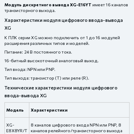
Модуль дискретного вывода XG-E16YT
имеет 16 каналов
транзисторного выхода.
Характеристики модуля цифрового ввода-вывода
XG
К ПЛК серии XG можно подключить от 1 до 16 модулей
расширения различных типов и моделей.
Питание: 24 В постоянного тока.
16-битный высокоточный аналоговый выход.
Тип входа: NPN или PNP.
Тип выхода: транзистор (T) или реле (R).
Технические характеристики модуля цифрового
ввода-вывода XG
Модель
Характеристики
XG-
8 каналов цифрового входа NPN или PNP, 8
E8X8YR/T
каналов релейного/транзисторного выхода