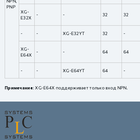
NPN,
PNP
XG-
-
-
32
32
E32X
-
-
XG-E32YT
32
-
XG-
-
-
64
64
E64X
-
-
XG-E64YT
64
-
Примечание
: XG-E64X поддерживает только вход NPN.