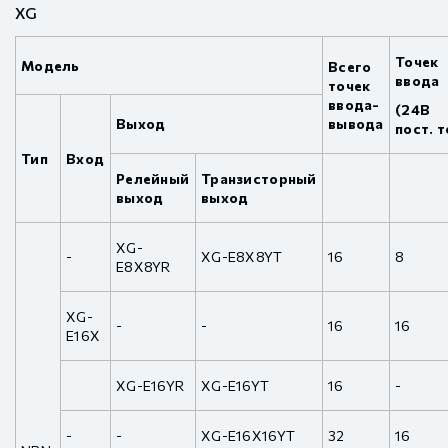
XG
Точек
Модель
Всего
ввода
точек
ввода-
(24В
Выход
вывода
пост. т
Тип
Вход
Релейный
Транзисторный
выход
выход
XG-
-
XG-E8X8YT
16
8
E8X8YR
XG-
-
-
16
16
E16X
XG-E16YR
XG-E16YT
16
-
-
-
XG-E16X16YT
32
16