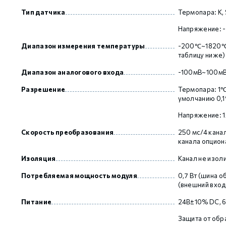
Тип датчика
Термопара: K, S, 
Напряжение: 
GCAN
Диапазон измерения температуры
-200℃~1820℃ (
таблицу ниже)
Диапазон аналогового входа
-100мВ~100мВ
Разрешение
Термопара: 1℃
умолчанию 0,
Напряжение: 
Скорость преобразования
250 мс/4 канал
канала опцион
Изоляция
Канал не изол
Потребляемая мощность модуля
0,7 Вт (шина о
(внешний вход
Питание
24В±10% DC, 6
Защита от обр