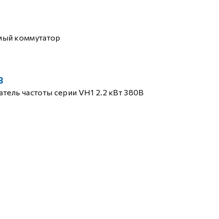
мый коммутатор
B
тель частоты серии VH1 2.2 кВт 380В