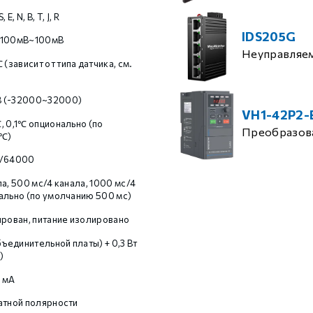
E, N, B, T, J, R
IDS205G
-100мВ~100мВ
Неуправляе
зависит от типа датчика, см.
 (-32000~32000)
VH1-42P2-
, 0,1℃ опционально (по
Преобразова
1℃)
1/64000
а, 500 мс/4 канала, 1000 мс/4
ально (по умолчанию 500 мс)
ирован, питание изолировано
бъединительной платы) + 0,3 Вт
)
 мА
атной полярности