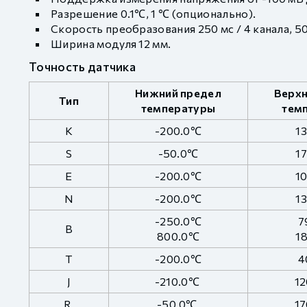
Разрешение 0.1℃, 1 ℃ (опционально).
Скорость преобразования 250 мс / 4 канала, 500
Ширина модуля 12 мм.
Точность датчика
Нижний предел
Верхн
Тип
температуры
тем
K
-200.0℃
1
S
-50.0℃
1
E
-200.0℃
1
N
-200.0℃
1
-250.0℃
7
B
800.0℃
1
T
-200.0℃
4
J
-210.0℃
1
R
-50.0℃
1