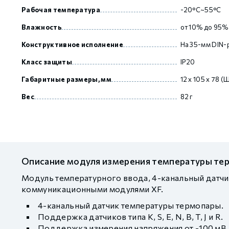
Рабочая температура
-20°C~55°C
Влажность
от 10% до 95%
Конструктивное исполнение
На 35-мм DIN-
Класс защиты
IP20
Габаритные размеры, мм
12 х 105 х 78 
Вес
82 г
Описание модуля измерения температуры те
Модуль температурного ввода, 4-канальный датчик
коммуникационными модулями XF.
4-канальный датчик температуры термопары.
Поддержка датчиков типа K, S, E, N, B, T, J и R.
Поддержка измерения напряжения от -100 мВ 