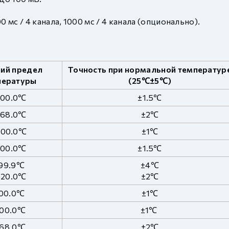
 мс / 4 канала, 1000 мс / 4 канала (опционально).
ий предел
Точность при нормальной температур
пературы
(25℃±5℃)
300.0℃
±1.5℃
768.0℃
±2℃
000.0℃
±1℃
300.0℃
±1.5℃
99.9℃
±4℃
820.0℃
±2℃
00.0℃
±1℃
200.0℃
±1℃
768.0℃
±2℃