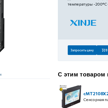
 контуром)
температуры -200°
ые с разомкнутым контуром)
 контуром)
Запросить цену
В
тым контуром)
ия
С этим товаром
и
ения
cMT2108X
Сенсорная п