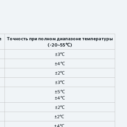
е
Точность при полном диапазоне температуры
(-20~55℃)
±3℃
±4℃
±2℃
±3℃
±5℃
±4℃
±2℃
±2℃
±4℃