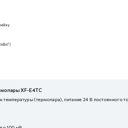
рейку
(ШхВхГ)
рмопары XF-E4TC
 температуры (термопара), питание 24 В постоянного то
до 100 мВ.