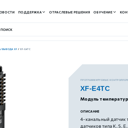
ОВОСТИ
ПОДДЕРЖКА
ОТРАСЛЕВЫЕ РЕШЕНИЯ
ОБУЧЕНИЕ
КОН
/ВЫВОДА XF
/
XF-E4TC
контуром)
ПРОГРАММИРУЕМЫЕ КОНТРОЛЛЕР
XF-E4TC
м контуром)
Модуль температур
нтуром)
ОПИСАНИЕ
4-канальный датчик
датчиков типа K, S, E,