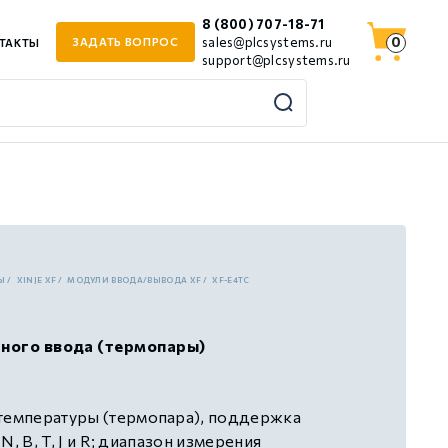
8 (800) 707-18-71
0
sales@plcsystems.ru
ЗАДАТЬ ВОПРОС
ТАКТЫ
support@plcsystems.ru
Ы
XINJE XF
МОДУЛИ ВВОДА/ВЫВОДА XF
XF-E4TC
ного ввода (термопары)
 температуры (термопара), поддержка
 N, B, T, J и R; диапазон измерения