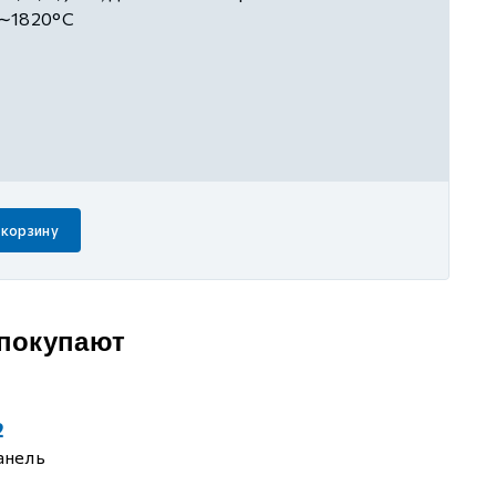
C∼1820°C
 корзину
 покупают
2
анель