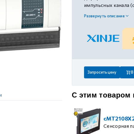
 контуром)
импульсных канала (
и окружности), 1 RS23
Развернуть описание
поддержка функции
ые с разомкнутым контуром)
загрузки, поддержка
осей; цикл синхрони
управления движени
 контуром)
тым контуром)
Запросить цену
В
ия
С этим товаром
и
ения
cMT2108X
Сенсорная п