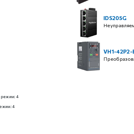
IDS205G
Неуправляе
VH1-42P2-
Преобразова
 режим: 4
ежим: 4