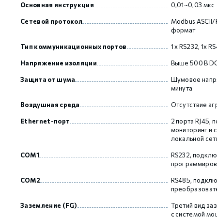
Основная инструкция
0,01~0,03 мкс
Сетевой протокол
Modbus ASCII/
формат
Тип коммуникационных портов
1 х RS232, 1х R
Напряжение изоляции
Выше 500 В D
Защита от шума
Шумовое напря
минута
Воздушная среда
Отсутствие аг
Ethernet-порт
2 порта RJ45,
мониторинг и с
локальной сет
COM1
RS232, подклю
программирова
COM2
RS485, подклю
преобразовател
Заземление (FG)
Третий вид за
с системой м