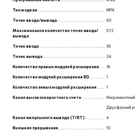
Тип модели
NPN
GCAN
Точек ввода/вывода
60
Максимальное количество точек ввода/
572
вывода
Точек ввода
36
Точек вывода
24
Количество правых модулей расширения
16
Количество модулей расширения BD
1
Количество левых модулей расширения
1
Канал высокоскоростного счета
Инкрементный
Двухфазный р
Канал импульсного вывода (T/RT)
4
Внешнее прерывание
10