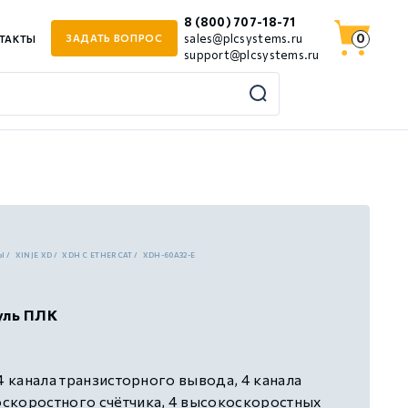
8 (800) 707-18-71
0
sales@plcsystems.ru
ЗАДАТЬ ВОПРОС
ТАКТЫ
support@plcsystems.ru
Ы
XINJE XD
XDH С ETHERCAT
XDH-60A32-E
уль ПЛК
4 канала транзисторного вывода, 4 канала
скоростного счётчика, 4 высокоскоростных