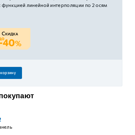
с функцией линейной интерполяции по 2 осям
2, 1 RS485, 1 EtherNet, 1 EtherCAT,
 FOLLOW, поддержка функции онлайн-
 управления движением по EtherCAT до 32
зации: 32 оси/1 мс, поддержка функции
ем CAM, питание 220В AC
 корзину
 покупают
2
анель