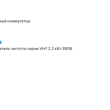
мый коммутатор
B
тель частоты серии VH1 2.2 кВт 380В