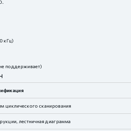
D.
0 кГц)
не поддерживает)
H
цификация
м циклического сканирования
рукции, лестничная диаграмма