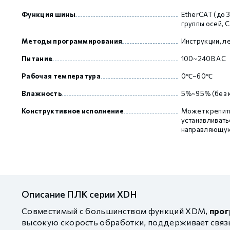
Функция шины
EtherCAT (до 3
группы осей, 
Методы программирования
Инструкции, л
Питание
100~240В AC
Рабочая температура
0℃~60℃
Влажность
5%~95% (без 
Конструктивное исполнение
Может крепить
устанавливать
направляющую
Описание ПЛК серии XDH
Совместимый с большинством функций XDM,
прог
высокую скорость обработки, поддерживает связь 