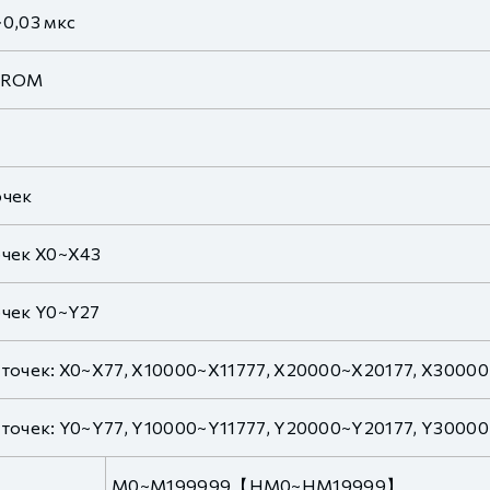
~0,03 мкс
shROM
б
очек
очек X0~X43
очек Y0~Y27
 точек: X0~X77, X10000~X11777, X20000~X20177, X3000
 точек: Y0~Y77, Y10000~Y11777, Y20000~Y20177, Y3000
M0~M199999【HM0~HM19999】