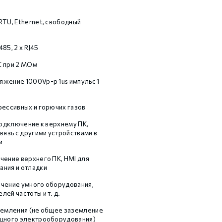
RTU, Ethernet, свободный
S485, 2 х RJ45
C при 2 МОм
жение 1000Vp-p 1us импульс 1
рессивных и горючих газов
 подключение к верхнему ПК,
вязь с другими устройствами в
и
чение верхнего ПК, HMI для
ния и отладки
чение умного оборудования,
ей частоты и т. д.
земления (не общее заземление
ощного электрооборудования)