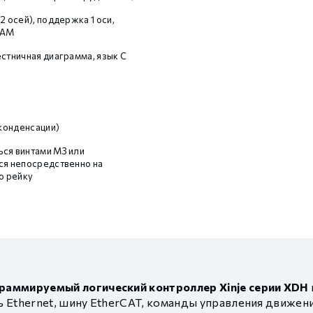
2 осей), поддержка 1 оси,
CAM
естничная диаграмма, язык С
конденсации)
ся винтами M3 или
ся непосредственно на
 рейку
раммируемый логический контроллер Xinje серии XDH
Ethernet, шину EtherCAT, команды управления движени