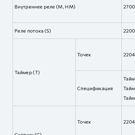
Внутреннее реле (M, HM)
2700
Реле потока (S)
2200
Точек
2204
Таймер (T)
Тайм
Спецификация
Тайм
Тайм
Точек
2204
Счетчик (C)