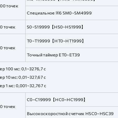
00 точек
Специальное ※6 SM0~SM4999
0 точек
S0~S19999【HS0~HS1999】
T0~T19999【HT0~HT1999】
0 точек
Точный таймер ET0~ET39
ер 100 мс: 0,1~3276,7 с
ер 10 мс: 0,01~327,67 с
ер 1 мс: 0,001~32,767 с
C0~C19999【HC0~HC1999】
0 точек
Высокоскоростной счетчик HSC0~HSC39