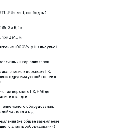
RTU, Ethernet, свободный
S485, 2 х RJ45
C при 2 МОм
жение 1000Vp-p 1us импульс 1
рессивных и горючих газов
 подключение к верхнему ПК,
вязь с другими устройствами в
и
чение верхнего ПК, HMI для
ния и отладки
чение умного оборудования,
ей частоты и т. д.
земления (не общее заземление
ощного электрооборудования)