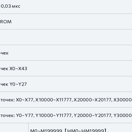
~0,03 мкс
shROM
б
очек
очек X0~X43
очек Y0~Y27
 точек: X0~X77, X10000~X11777, X20000~X20177, X3000
 точек: Y0~Y77, Y10000~Y11777, Y20000~Y20177, Y3000
M0~M199999【HM0~HM19999】