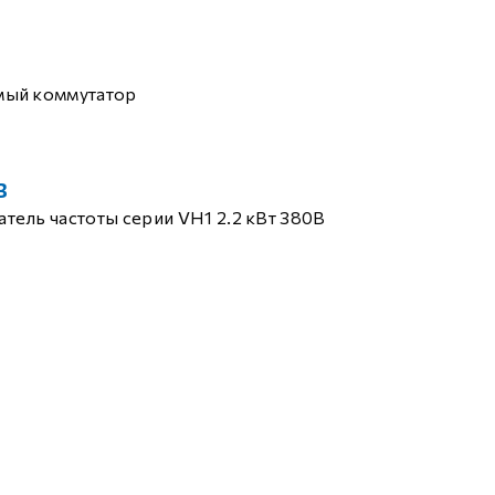
мый коммутатор
B
тель частоты серии VH1 2.2 кВт 380В