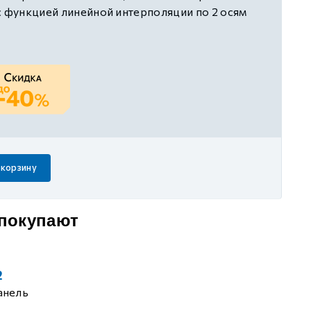
с функцией линейной интерполяции по 2 осям
2, 1 RS485, 1 EtherNet, 1 EtherCAT,
я движением по EtherCAT до 16 осей; цикл
сей/1 мс, без поддержки функции управления
ание 24В DC
 корзину
 покупают
2
анель