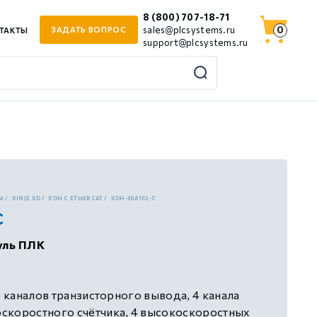
8 (800) 707-18-71
0
sales@plcsystems.ru
ЗАДАТЬ ВОПРОС
ТАКТЫ
support@plcsystems.ru
Ы
XINJE XD
XDH С ETHERCAT
XDH-30A16L-C
C
уль ПЛК
4 каналов транзисторного вывода, 4 канала
скоростного счётчика, 4 высокоскоростных