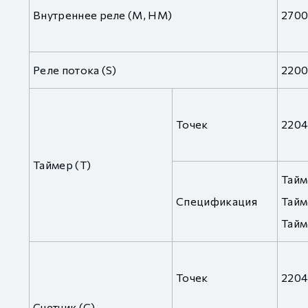
Внутреннее реле (M, HM)
2700
Реле потока (S)
2200
Точек
2204
Таймер (T)
Тайм
Спецификация
Тайм
Тайм
Точек
2204
Счетчик (C)