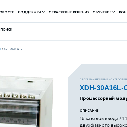
ОВОСТИ
ПОДДЕРЖКА
ОТРАСЛЕВЫЕ РЕШЕНИЯ
ОБУЧЕНИЕ
КОН
T
/
XDH-30A16L-C
контуром)
ПРОГРАММИРУЕМЫЕ КОНТРОЛЛЕР
XDH-30A16L-
м контуром)
Процессорный мод
нтуром)
ОПИСАНИЕ
16 каналов ввода / 1
двухфазного высоко