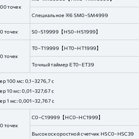
00 точек
Специальное ※6 SM0~SM4999
0 точек
S0~S19999【HS0~HS1999】
T0~T19999【HT0~HT1999】
0 точек
Точный таймер ET0~ET39
ер 100 мс: 0,1~3276,7 с
ер 10 мс: 0,01~327,67 с
ер 1 мс: 0,001~32,767 с
C0~C19999【HC0~HC1999】
0 точек
Высокоскоростной счетчик HSC0~HSC39