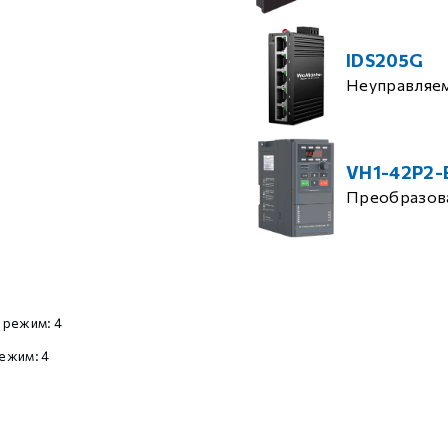
IDS205G
Неуправляе
VH1-42P2-
Преобразова
 режим: 4
ежим: 4