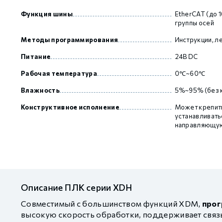
Функция шины
EtherCAT (до 1
группы осей
Методы программирования
Инструкции, л
Питание
24В DC
Рабочая температура
0℃~60℃
Влажность
5%~95% (без 
Конструктивное исполнение
Может крепить
устанавливать
направляющую
Описание ПЛК серии XDH
Совместимый с большинством функций XDM,
прог
высокую скорость обработки, поддерживает связь 