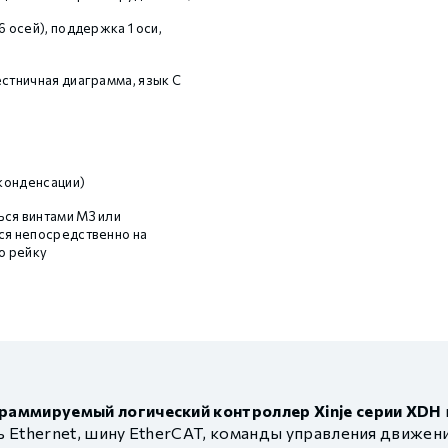
6 осей), поддержка 1 оси,
естничная диаграмма, язык С
конденсации)
ся винтами M3 или
ся непосредственно на
 рейку
раммируемый логический контроллер Xinje серии XDH
Ethernet, шину EtherCAT, команды управления движени