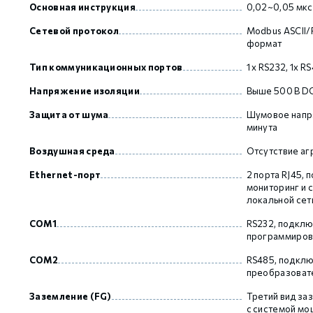
Основная инструкция
0,02~0,05 мкс
Сетевой протокол
Modbus ASCII/
формат
Тип коммуникационных портов
1 х RS232, 1х R
Напряжение изоляции
Выше 500 В D
Защита от шума
Шумовое напря
минута
Воздушная среда
Отсутствие аг
Ethernet-порт
2 порта RJ45,
мониторинг и с
локальной сет
COM1
RS232, подклю
программирова
COM2
RS485, подклю
преобразовател
Заземление (FG)
Третий вид за
с системой м