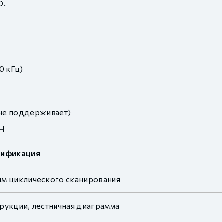
D.
0 кГц)
не поддерживает)
H
цификация
м циклического сканирования
рукции, лестничная диаграмма