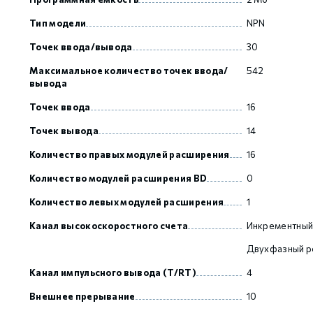
Тип модели
NPN
GCAN
Точек ввода/вывода
30
Максимальное количество точек ввода/
542
вывода
Точек ввода
16
Точек вывода
14
Количество правых модулей расширения
16
Количество модулей расширения BD
0
Количество левых модулей расширения
1
Канал высокоскоростного счета
Инкрементный
Двухфазный р
Канал импульсного вывода (T/RT)
4
Внешнее прерывание
10