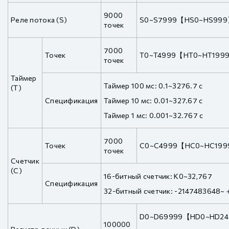
9000
Реле потока (S)
S0~S7999【HS0~HS99
точек
7000
Точек
T0~T4999【HT0~HT199
точек
Таймер
Таймер 100 мс: 0.1~3276.7 с
(T)
Спецификация
Таймер 10 мс: 0.01~327.67 с
Таймер 1 мс: 0.001~32.767 с
7000
Точек
C0~C4999【HC0~HC19
точек
Счетчик
(C)
16-битный счетчик: K0~32,767
Спецификация
32-битный счетчик: -2147483648
D0~D69999【HD0~HD2
100000