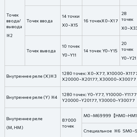
28
Точек
14 точки
точек
ввода/
Точек ввода
16 точекX0~X17
X0~X15
вывода
X0~X3
※2
20
10 точек
точек
Точек вывода
14 точек Y0~Y15
Y0~Y11
Y0~Y21
1280 точек: X0~X77, X10000~X117
Внутреннее реле (X)※3
X20000~X20177, X30000~X30077
1280 точек: Y0~Y77, Y10000~Y117
Внутреннее реле (Y) ※4
Y20000~Y20177, Y30000~Y30077
M0~M69999【HM0~HM1
Внутреннее реле
87000
точек
(M, HM)
Специальное ※6 SM0~