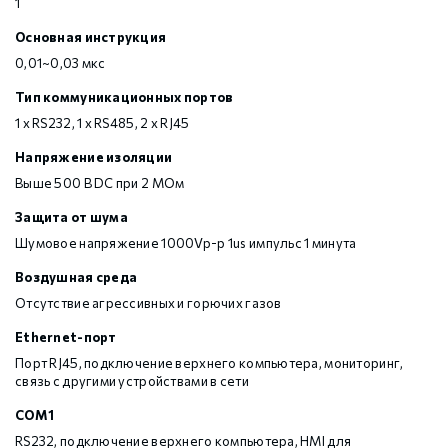
1
Основная инструкция
0,01~0,03 мкс
Тип коммуникационных портов
1 х RS232, 1 х RS485, 2 х RJ45
Напряжение изоляции
Выше 500 В DC при 2 МОм
Защита от шума
Шумовое напряжение 1000Vp-p 1us импульс 1 минута
Воздушная среда
Отсутствие агрессивных и горючих газов
Ethernet-порт
Порт RJ45, подключение верхнего компьютера, мониторинг,
связь с другими устройствами в сети
COM1
RS232, подключение верхнего компьютера, HMI для