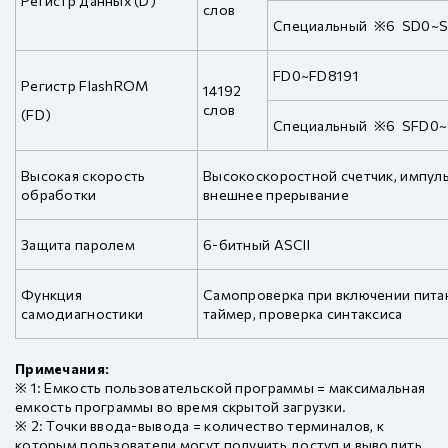
Регистр данных (D)
слов
Специальный ※6 SD0~
FD0~FD8191
Регистр FlashROM
14192
слов
(FD)
Специальный ※6 SFD0
Высокая скорость
Высокоскоростной счетчик, импул
обработки
внешнее прерывание
Защита паролем
6-битный ASCII
Функция
Самопроверка при включении пита
самодиагностики
таймер, проверка синтаксиса
Примечания:
※ 1: Емкость пользовательской программы = максимальная
емкость программы во время скрытой загрузки.
※ 2: Точки ввода-вывода = количество терминалов, к
которым пользователи могут получить доступ и выводить