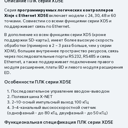
Описание ПЛК серии XD5E
Серия
программируемых логических контроллеров
Xinje с Ethernet XD5E
включает модели с 24, 30, 48 и 60
точками. Совместим со всеми функциями серии XD5 и
поддерживает связь по Ethernet.
В дополнение ко всем функциям серии XD5 (кроме
поддержки SD-карты), имеет более высокую скорость
обработки (примерно в 2 ~ 3 раза больше, чем у серии
XDM), большее внутреннее пространство ресурсов, связь
через последовательные порты RS232, RS485 и связь
Ethernet, а также поддерживает подключение правого
модуля расширения, платы BD и левого модуля расширения
ED.
Особенности ПЛК серии XD5E
Последовательное управление вводом-выводом
Полевая шина X-NET
2~10-осный импульсный выход 100 кГц
3~4-канальный высокоскоростной счетчик
(однофазный - до 80 кГц, двухфазный - до 50 кГц)
Функциональная спецификация ПЛК серии XD5E