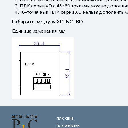
ПЛК серии XD с 48/60 точками можно дополни
16-точечный ПЛК серии XD нельзя дополнить
Габариты модуля XD-NO-BD
Единица измерения: мм
ПЛК XINJE
ПЛК WEINTEK