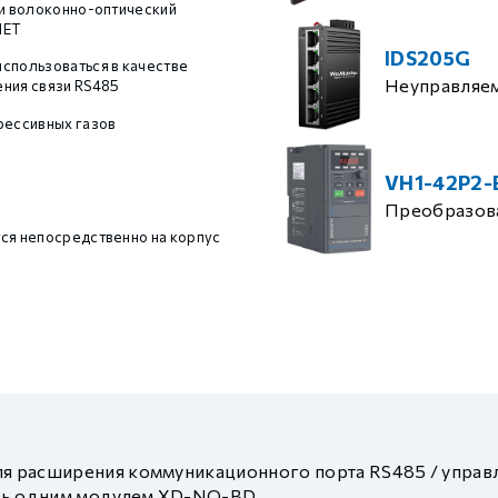
 и волоконно-оптический
NET
IDS205G
спользоваться в качестве
Неуправляе
ния связи RS485
рессивных газов
VH1-42P2-
Преобразова
ся непосредственно на корпус
ля расширения коммуникационного порта RS485 / управ
ить одним модулем XD-NO-BD.