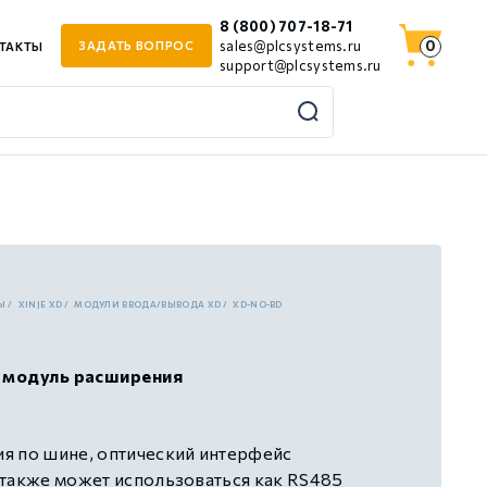
8 (800) 707-18-71
0
sales@plcsystems.ru
ЗАДАТЬ ВОПРОС
ТАКТЫ
support@plcsystems.ru
Ы
XINJE XD
МОДУЛИ ВВОДА/ВЫВОДА XD
XD-NO-BD
 модуль расширения
я по шине, оптический интерфейс
также может использоваться как RS485