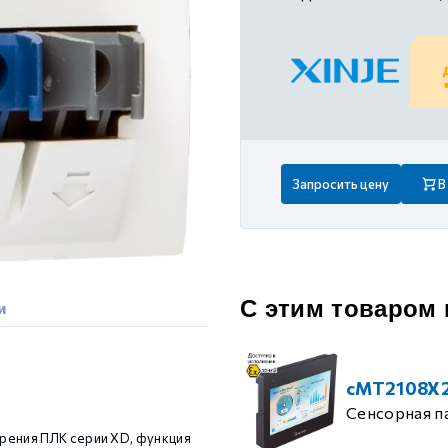
 контуром)
ые с разомкнутым контуром)
 контуром)
Запросить цену
В
тым контуром)
ия
С этим товаром
и
ения
cMT2108X
Сенсорная п
ения ПЛК серии XD, функция