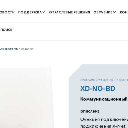
ОВОСТИ
ПОДДЕРЖКА
ОТРАСЛЕВЫЕ РЕШЕНИЯ
ОБУЧЕНИЕ
КОН
А/ВЫВОДА XD
/
XD-NO-BD
контуром)
ПРОГРАММИРУЕМЫЕ КОНТРОЛЛЕР
XD-NO-BD
м контуром)
Коммуникационный
нтуром)
ОПИСАНИЕ
Функция подключени
подключения X-Net, 