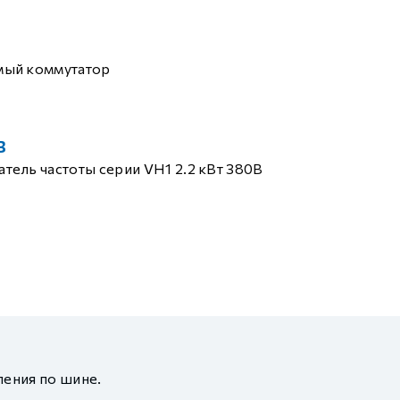
мый коммутатор
B
тель частоты серии VH1 2.2 кВт 380В
ления по шине.