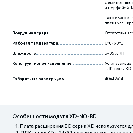
связи по шине
интерфейс X-
Также может и
GCAN
платы расшире
Воздушная среда
Отсутствие аг
Рабочая температура
0℃~60℃
Влажность
5~95% RH
Конструктивное исполнение
Устанавливает
ПЛК серии XD
Габаритные размеры, мм
40×42×14
Особенности модуля XD-NO-BD
Плата расширения BD серии XD используется д
ПЛК серии XD с 24/32 точками можно дополн