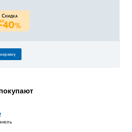
 корзину
 покупают
2
анель