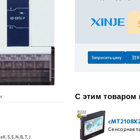
 контуром)
ые с разомкнутым контуром)
 контуром)
Запросить цену
В
тым контуром)
ия
С этим товаром
и
ения
cMT2108X
Сенсорная п
, S, E, N, B, T, J