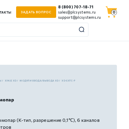
8 (800) 707-18-71
0
sales@plcsystems.ru
ЗАДАТЬ ВОПРОС
ТАКТЫ
support@plcsystems.ru
Ы
XINJE XD
МОДУЛИ ВВОДА/ВЫВОДА XD
XD-E6TC-P
рмопар
рмопар (K-тип, разрешение 0,1℃), 6 каналов
етров