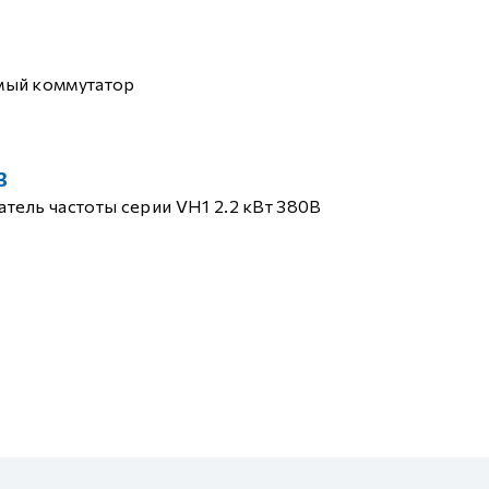
мый коммутатор
B
тель частоты серии VH1 2.2 кВт 380В