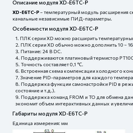
Описание модуля XD-E6TC-P
XD-E6TC-P
– температурный модуль расширения сер
канальные независимые ПИД-параметры.
Особенности модуля XD-E6TC-P
ПЛК серии XD можно расширить температурным
ПЛК серии XD обычно можно дополнить 10 ~ 16
Питание: 24 В DC.
Поддерживаются платиновый термистор PT100 
Точность составляет 0,1 ℃.
Встроенная схема компенсации холодного кон
Значение PID-параметров для каждого темпера
Поддержка функции самонастройки PID в режим
состояние и т.д.).
Поддержка команд FROM и TO для обмена дан
экономит объем интерактивных данных и увеличи
Габариты модуля XD-E6TC-P
Единица измерения: мм