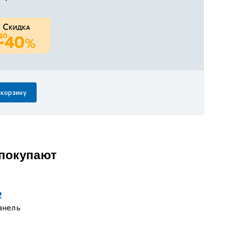
 корзину
 покупают
2
анель