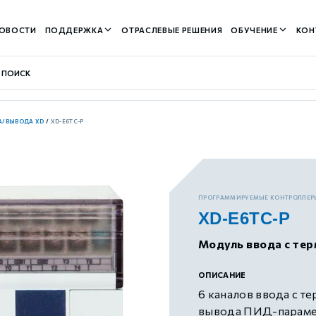
ОВОСТИ
ПОДДЕРЖКА
ОТРАСЛЕВЫЕ РЕШЕНИЯ
ОБУЧЕНИЕ
КОН
А/ВЫВОДА XD
/
XD-E6TC-P
контуром)
ПРОГРАММИРУЕМЫЕ КОНТРОЛЛЕР
XD-E6TC-P
м контуром)
Модуль ввода с те
нтуром)
ОПИСАНИЕ
6 каналов ввода с те
вывода ПИД-парам