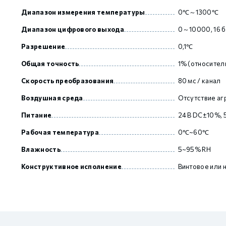
Диапазон измерения температуры
0℃～1300℃
Диапазон цифрового выхода
0～10000, 16 б
GCAN
Разрешение
0,1℃
Общая точность
1% (относител
Скорость преобразования
80 мс / канал
Воздушная среда
Отсутствие аг
Питание
24 В DC±10%, 
Рабочая температура
0℃~60℃
Влажность
5~95% RH
Конструктивное исполнение
Винтовое или 