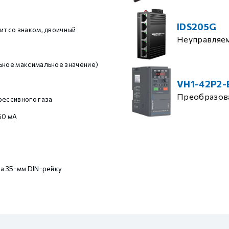
IDS205G
ит со знаком, двоичный
Неуправляе
ьное максимальное значение)
VH1-42P2-
Преобразова
рессивного газа
50 мА
на 35-мм DIN-рейку