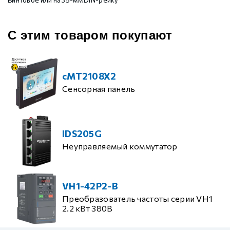
Винтовое или на 35-мм DIN-рейку
С этим товаром покупают
cMT2108X2
Сенсорная панель
IDS205G
Неуправляемый коммутатор
VH1-42P2-B
Преобразователь частоты серии VH1
2.2 кВт 380В