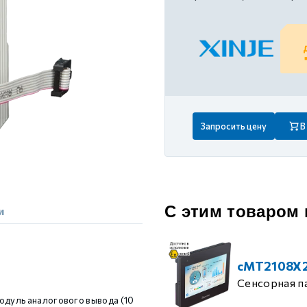
 контуром)
ые с разомкнутым контуром)
 контуром)
Запросить цену
В
тым контуром)
ия
С этим товаром
и
ения
cMT2108X
Сенсорная п
одуль аналогового вывода (10