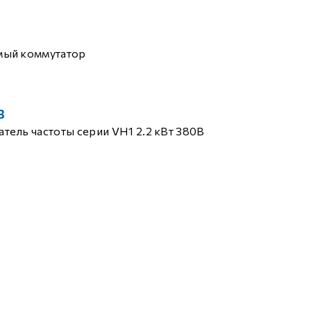
мый коммутатор
B
тель частоты серии VH1 2.2 кВт 380В