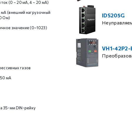
 ток (0 ~ 20 мА, 4 ~ 20 мА)
 мА (внешний нагрузочный
IDS205G
0 Ом)
Неуправляе
ичное значение (0~1023)
VH1-42P2-
Преобразова
рессивных газов
150 мА
на 35-мм DIN-рейку