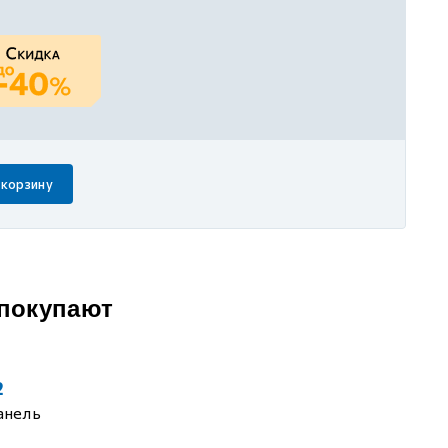
 корзину
 покупают
2
анель