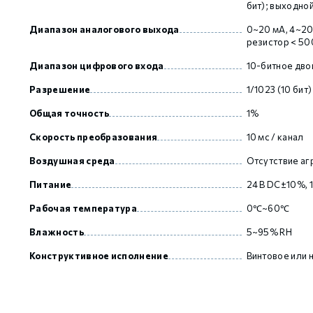
бит); выходной
Диапазон аналогового выхода
0~20 мА, 4~20
резистор < 50
GCAN
Диапазон цифрового входа
10-битное дво
Разрешение
1/1023 (10 бит)
Общая точность
1%
Скорость преобразования
10 мс / канал
Воздушная среда
Отсутствие аг
Питание
24 В DC±10%, 
Рабочая температура
0℃~60℃
Влажность
5~95% RH
Конструктивное исполнение
Винтовое или 