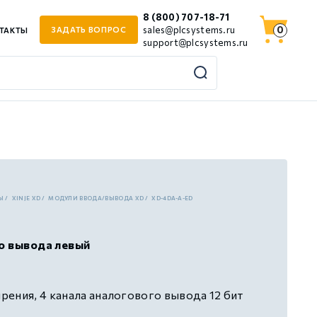
8 (800) 707-18-71
0
sales@plcsystems.ru
ЗАДАТЬ ВОПРОС
ТАКТЫ
support@plcsystems.ru
Ы
XINJE XD
МОДУЛИ ВВОДА/ВЫВОДА XD
XD-4DA-A-ED
о вывода левый
ения, 4 канала аналогового вывода 12 бит