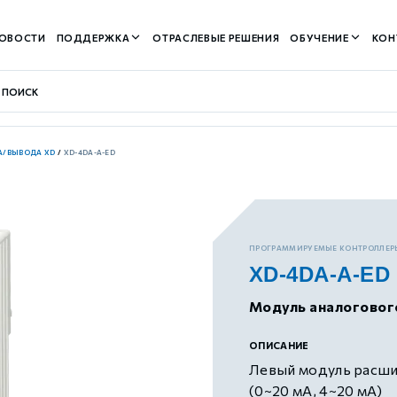
ОВОСТИ
ПОДДЕРЖКА
ОТРАСЛЕВЫЕ РЕШЕНИЯ
ОБУЧЕНИЕ
КОН
А/ВЫВОДА XD
/
XD-4DA-A-ED
контуром)
ПРОГРАММИРУЕМЫЕ КОНТРОЛЛЕР
XD-4DA-A-ED
м контуром)
Модуль аналоговог
нтуром)
ОПИСАНИЕ
Левый модуль расшир
(0~20 мА, 4~20 мА)