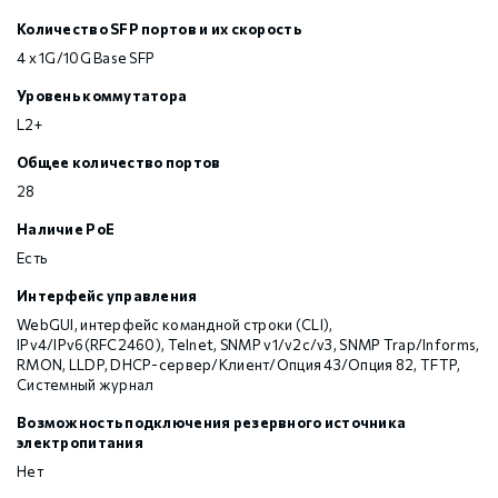
Количество SFP портов и их скорость
4 x 1G/10G Base SFP
Уровень коммутатора
L2+
Общее количество портов
28
Наличие PoE
Есть
Интерфейс управления
WebGUI, интерфейс командной строки (CLI),
IPv4/IPv6(RFC2460), Telnet, SNMP v1/v2c/v3, SNMP Trap/Informs,
RMON, LLDP, DHCP-сервер/Клиент/Опция 43/Опция 82, TFTP,
Системный журнал
Возможность подключения резервного источника
электропитания
Нет