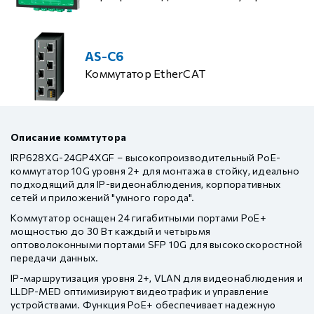
AS-C6
Коммутатор EtherCAT
Описание коммтутора
IRP628XG-24GP4XGF – высокопроизводительный PoE-
коммутатор 10G уровня 2+ для монтажа в стойку, идеально
подходящий для IP-видеонаблюдения, корпоративных
сетей и приложений "умного города".
Коммутатор оснащен 24 гигабитными портами PoE+
мощностью до 30 Вт каждый и четырьмя
оптоволоконными портами SFP 10G для высокоскоростной
передачи данных.
IP-маршрутизация уровня 2+, VLAN для видеонаблюдения и
LLDP-MED оптимизируют видеотрафик и управление
устройствами. Функция PoE+ обеспечивает надежную