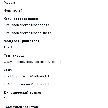
Modbus
Импульсный
Количество каналов
8 каналов дискретного ввода
6 каналов дискретного вывода
Мощность двигателя
1,5 кВт
Тип привода
С улучшенной производительностью
Связь
RS232: протокол ModbusRTU
RS485: протокол ModbusRTU
Динамический тормоз
Есть
Тормозной резистор