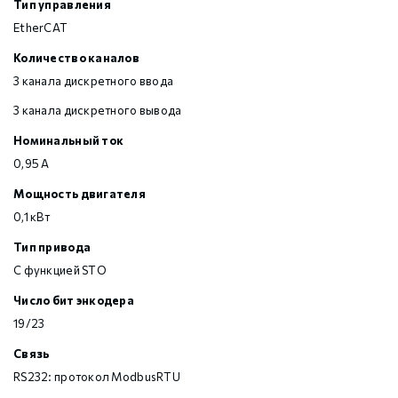
Тип управления
EtherCAT
Количество каналов
3 канала дискретного ввода
3 канала дискретного вывода
Номинальный ток
0,95 А
Мощность двигателя
0,1 кВт
Тип привода
С функцией STO
Число бит энкодера
19/23
Связь
RS232: протокол ModbusRTU