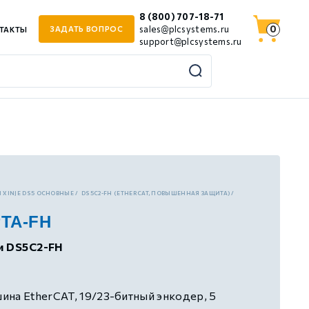
8 (800) 707-18-71
0
sales@plcsystems.ru
ЗАДАТЬ ВОПРОС
ТАКТЫ
support@plcsystems.ru
 XINJE DS5 ОСНОВНЫЕ
DS5C2-FH (ETHERCAT, ПОВЫШЕННАЯ ЗАЩИТА)
PTA-FH
и DS5C2-FH
на EtherCAT, 19/23-битный энкодер, 5