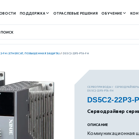
ОВОСТИ
ПОДДЕРЖКА
ОТРАСЛЕВЫЕ РЕШЕНИЯ
ОБУЧЕНИЕ
КОН
C2-FH (ETHERCAT, ПОВЫШЕННАЯ ЗАЩИТА)
/
DS5C2-22P3-PTA-FH
контуром)
СЕРВОПРИВОДЫ
СЕРВОДРАЙВЕРЫ
DS5C2-22P3-PTA-FH
DS5C2-22P3-
м контуром)
Серводрайвер сери
нтуром)
ОПИСАНИЕ
Коммуникационная ши