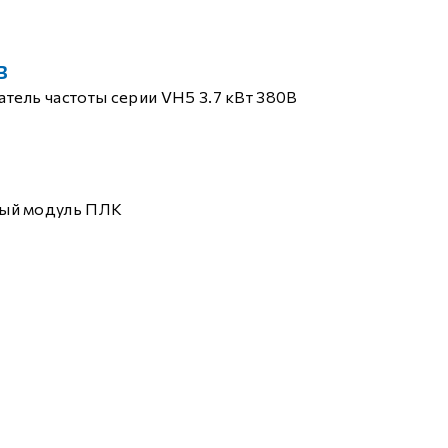
B
тель частоты серии VH5 3.7 кВт 380В
ый модуль ПЛК