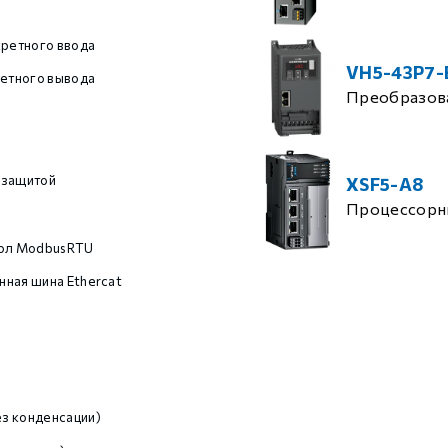
кретного ввода
VH5-43P7-
ретного вывода
Преобразова
 защитой
XSF5-A8
Процессорн
кол ModbusRTU
ная шина Ethercat
з конденсации)