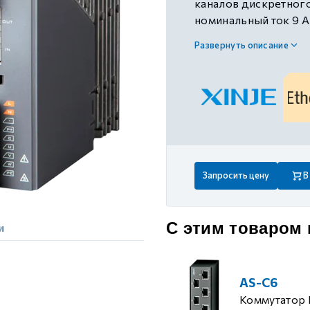
каналов дискретного
 контуром)
номинальный ток 9 А
высокая степень за
Развернуть описание
ые с разомкнутым контуром)
 контуром)
тым контуром)
Запросить цену
В
ия
С этим товаром
и
ения
AS-C6
Коммутатор 