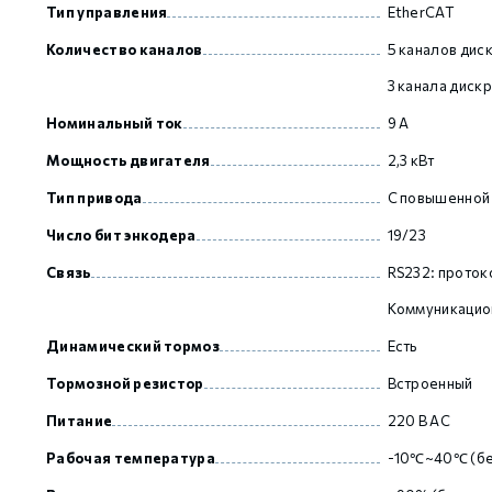
Тип управления
EtherCAT
Количество каналов
5 каналов дис
GCAN
3 канала диск
Номинальный ток
9 А
Мощность двигателя
2,3 кВт
Тип привода
С повышенной
Число бит энкодера
19/23
Связь
RS232: прото
Коммуникацион
Динамический тормоз
Есть
Тормозной резистор
Встроенный
Питание
220 В AC
Рабочая температура
-10℃~40℃ (бе