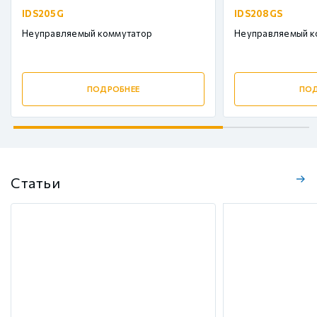
IDS205G
IDS208GS
Неуправляемый коммутатор
Неуправляемый к
ПОДРОБНЕЕ
ПОД
Статьи