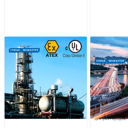
СТАТЬЯ
WOMASTER
Применение коммутаторов
СТАТЬЯ
WOMASTER
WoMaster в нефтегазовой
Информационн
отрасли
коммуникацион
Проводное и беспроводное
интеллектуаль
оборудование для передачи данных
систем (ИТС)
WoMaster отличается прочной
конструкцией и использованием
Прочная конструк
передовых технологий, что делает их
WoMaster обеспе
идеально подходящими для суровых
работу в суровых
условий окружающей среды
позволяет устана
нефтегазовой промышленности.
автомагистралей, 
центрах городов.