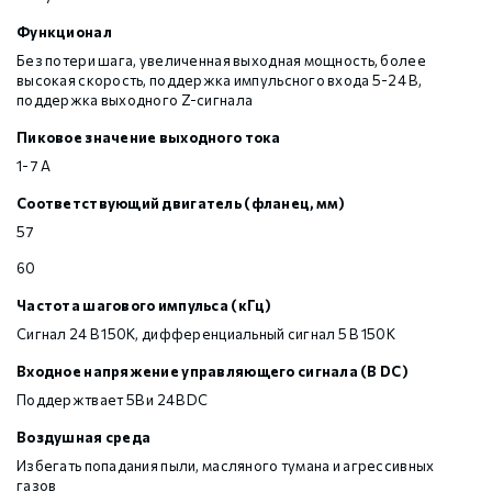
Функционал
Без потери шага, увеличенная выходная мощность, более
высокая скорость, поддержка импульсного входа 5-24 В,
поддержка выходного Z-сигнала
Пиковое значение выходного тока
1-7 А
Соответствующий двигатель (фланец, мм)
57
60
Частота шагового импульса (кГц)
Сигнал 24 В 150К, дифференциальный сигнал 5 В 150К
Входное напряжение управляющего сигнала (В DC)
Поддержтвает 5В и 24В DC
Воздушная среда
Избегать попадания пыли, масляного тумана и агрессивных
газов