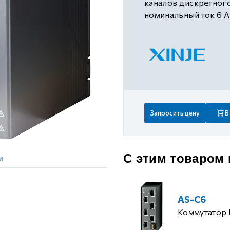
каналов дискретного
 контуром)
номинальный ток 6 А
ые с разомкнутым контуром)
 контуром)
Запросить цену
В
тым контуром)
ия
С этим товаром
и
ения
AS-C6
Коммутатор 