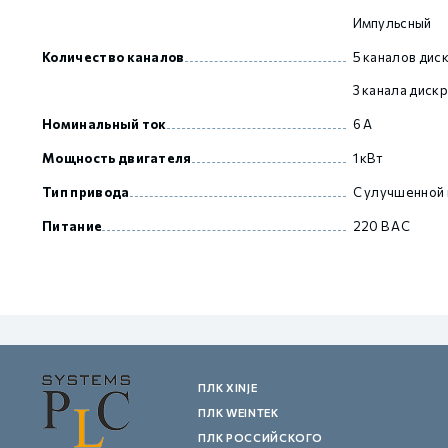
Импульсный
Количество каналов
5 каналов дис
GCAN
3 канала диск
Номинальный ток
6 А
Мощность двигателя
1 кВт
Тип привода
С улучшенной
Питание
220 В AC
ПЛК XINJE
ПЛК WEINTEK
ПЛК РОССИЙСКОГО