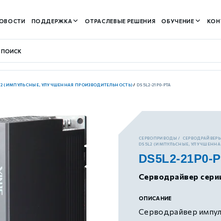
ОВОСТИ
ПОДДЕРЖКА
ОТРАСЛЕВЫЕ РЕШЕНИЯ
ОБУЧЕНИЕ
КОН
L2 (ИМПУЛЬСНЫЕ, УЛУЧШЕННАЯ ПРОИЗВОДИТЕЛЬНОСТЬ)
/
DS5L2-21P0-PTA
контуром)
СЕРВОПРИВОДЫ
СЕРВОДРАЙВЕРЫ
DS5L2 (ИМПУЛЬСНЫЕ, УЛУЧШЕННА
DS5L2-21P0-
м контуром)
Серводрайвер сери
нтуром)
ОПИСАНИЕ
Серводрайвер импуль