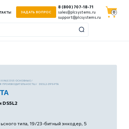
8 (800) 707-18-71
0
sales@plcsystems.ru
ЗАДАТЬ ВОПРОС
ТАКТЫ
support@plcsystems.ru
 XINJE DS5 ОСНОВНЫЕ
Я ПРОИЗВОДИТЕЛЬНОСТЬ)
DS5L2-21P0-PTA
PTA
и DS5L2
сного типа, 19/23-битный энкодер, 5