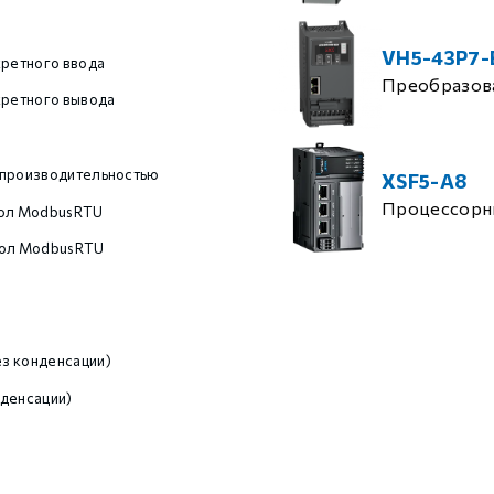
VH5-43P7-
кретного ввода
Преобразова
кретного вывода
 производительностью
XSF5-A8
Процессорн
кол ModbusRTU
кол ModbusRTU
з конденсации)
денсации)