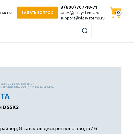
8 (800) 707-18-71
0
sales@plcsystems.ru
ЗАДАТЬ ВОПРОС
ТАКТЫ
support@plcsystems.ru
 XINJE DS5 ОСНОВНЫЕ
ОИЗВОДИТЕЛЬНОСТЬ)
DS5K2-47P5-PTA
PTA
и DS5K2
айвер, 8 каналов дискретного ввода / 6