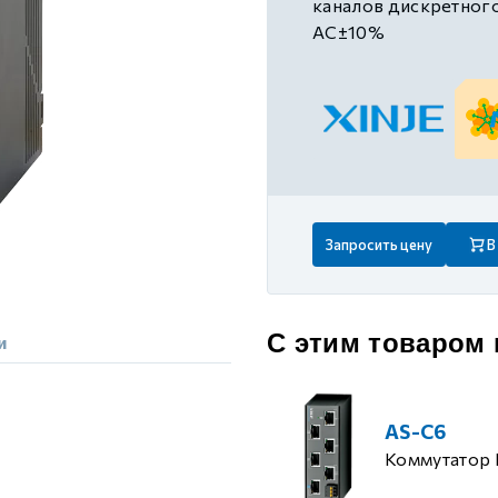
каналов дискретного
 контуром)
AC±10%
ые с разомкнутым контуром)
 контуром)
Запросить цену
В
тым контуром)
ия
С этим товаром
и
ения
AS-C6
Коммутатор 