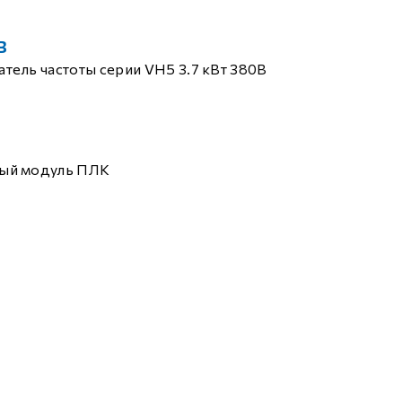
B
тель частоты серии VH5 3.7 кВт 380В
ый модуль ПЛК