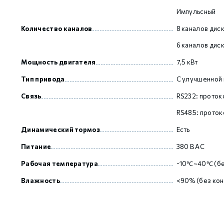
Импульсный
Количество каналов
8 каналов дис
GCAN
6 каналов дис
Мощность двигателя
7,5 кВт
Тип привода
С улучшенной
Связь
RS232: прото
RS485: прото
Динамический тормоз
Есть
Питание
380 В AC
Рабочая температура
-10℃~40℃ (бе
Влажность
<90% (без кон