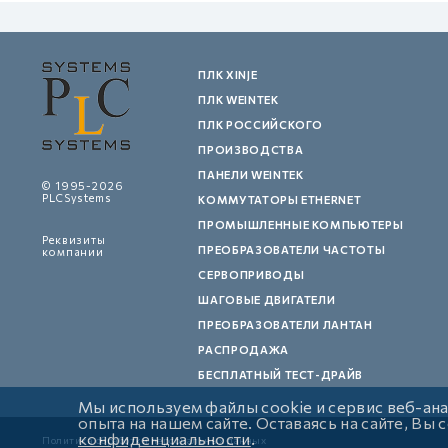
ПЛК XINJE
ПЛК WEINTEK
ПЛК РОССИЙСКОГО
ПРОИЗВОДСТВА
ПАНЕЛИ WEINTEK
© 1995-2026
PLCSystems
КОММУТАТОРЫ ETHERNET
ПРОМЫШЛЕННЫЕ КОМПЬЮТЕРЫ
Реквизиты
ПРЕОБРАЗОВАТЕЛИ ЧАСТОТЫ
компании
СЕРВОПРИВОДЫ
ШАГОВЫЕ ДВИГАТЕЛИ
ПРЕОБРАЗОВАТЕЛИ ЛАНТАН
РАСПРОДАЖА
БЕСПЛАТНЫЙ ТЕСТ-ДРАЙВ
Мы используем файлы cookie и сервис веб-ан
опыта на нашем сайте. Оставаясь на сайте, Вы
конфиденциальности
.
Политика обработки персональных данных