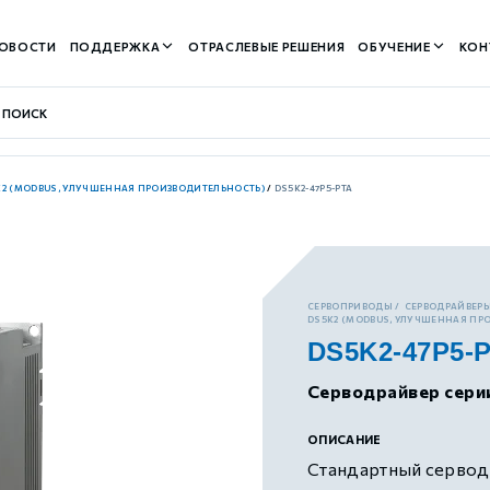
ОВОСТИ
ПОДДЕРЖКА
ОТРАСЛЕВЫЕ РЕШЕНИЯ
ОБУЧЕНИЕ
КОН
K2 (MODBUS, УЛУЧШЕННАЯ ПРОИЗВОДИТЕЛЬНОСТЬ)
/
DS5K2-47P5-PTA
контуром)
СЕРВОПРИВОДЫ
СЕРВОДРАЙВЕРЫ
DS5K2 (MODBUS, УЛУЧШЕННАЯ ПР
DS5K2-47P5-
м контуром)
Серводрайвер сери
нтуром)
ОПИСАНИЕ
Стандартный серводр